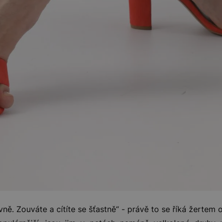
ivně. Zouváte a cítíte se šťastně“ - právě to se říká žertem