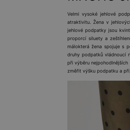
Velmi vysoké jehlové podp
atraktivitu. Žena v jehlový
jehlové podpatky jsou kvint
proporcí siluety a zeštíhle
málokterá žena spojuje s p
druhy podpatků vládnoucí 
při výběru nejpohodlnějších
změřit výšku podpatku a přiz