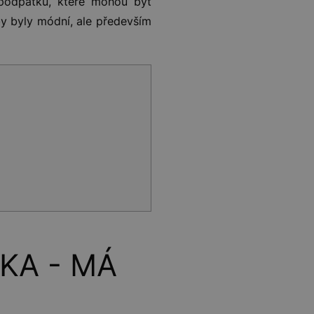
 podpatků, které mohou být
by byly módní, ale především
KA - MÁ