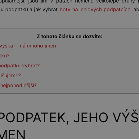
opulárnější, jsou jim v patách neméně velkolepé druhy
ku podpatku a jak vybrat
boty na jehlových podpatcích
, a
Z tohoto článku se dozvíte:
 výška - má mnoho jmen
atku?
podpatku vybrat?
lišujeme?
nejpohodlnější?
PODPATEK, JEHO VÝŠ
MEN