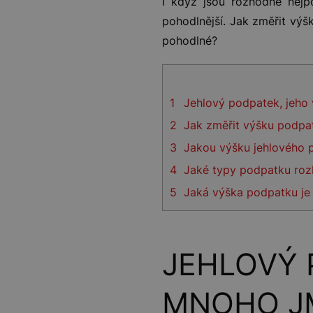
I když jsou rozhodně nejp
pohodlnější. Jak změřit výš
pohodlné?
1
Jehlový podpatek, jeho
2
Jak změřit výšku podp
3
Jakou výšku jehlového 
4
Jaké typy podpatku roz
5
Jaká výška podpatku je 
JEHLOVÝ 
MNOHO J