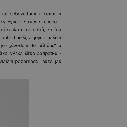
odat sebevědomí a sexuální
íky výšce. Stručně řečeno -
í několika centimetrů, změna
pohodlnější, a jejich nošení
 jen „úvodem do příběhu“, a
ka, výška šířka podpatku -
láštní pozornost. Takže, jak