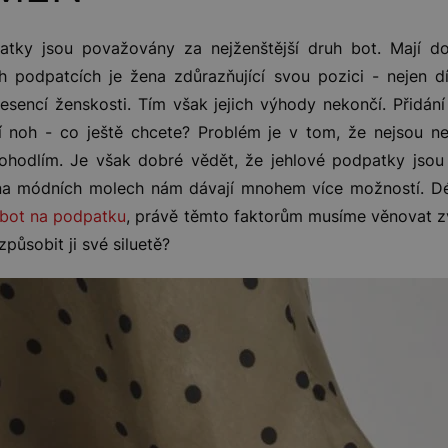
atky jsou považovány za nejženštější druh bot. Mají d
ch podpatcích je žena zdůrazňující svou pozici - nejen d
esencí ženskosti. Tím však jejich výhody nekončí. Přidán
ní noh - co ještě chcete? Problém je v tom, že nejsou nej
ohodlím. Je však dobré vědět, že jehlové podpatky jsou
na módních molech nám dávají mnohem více možností. Dél
bot na podpatku
, právě těmto faktorům musíme věnovat zv
působit ji své siluetě?