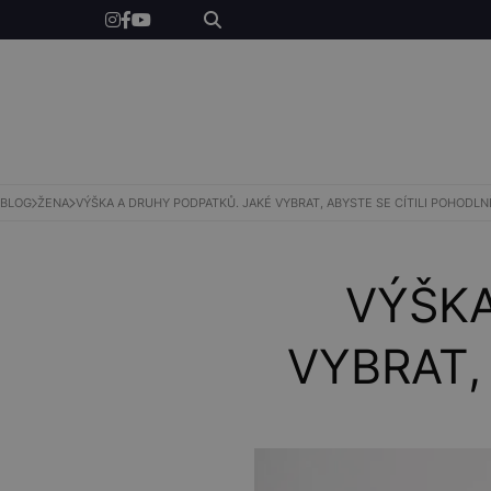
ŽENY
MUŽI
BLOG
ŽENA
VÝŠKA A DRUHY PODPATKŮ. JAKÉ VYBRAT, ABYSTE SE CÍTILI POHODLN
SHOP
VÝŠKA
VYBRAT,