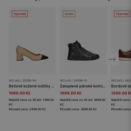
Výprodej
Outlet
Výprodej
WOJAS / 35189-54
WOJAS / 24096-51
WOJAS / 463
Béžové kožené lodičky s černou špičkou
Zateplené pánské kotníkové boty z hladké černé kůže
1099.00 Kč
1999.00 Kč
1399.00 K
Nejnižší cena za 30 dní: 1399.00
Nejnižší cena za 30 dní: 3699.00
Nejnižší cena 
Kč
Kč
Kč
Původní cena: 2499.00 Kč
Původní cena: 3699.00 Kč
Původní cena