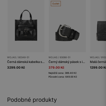
Outlet
WOJAS / 80348-51
WOJAS / 93086-51
WOJAS / 910
Černá dámská kabelka s vnější kapsou
Černý dámský pásek s imitací krokodýlí kůže
3299.00 Kč
379.00 Kč
1299.00 K
Nejnižší cena: 389.40 Kč
Původní cena: 649.00 Kč
Podobné produkty