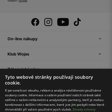
údajov:
rozbal
On-line nákupy
Klub Wojas
Zákaznická zóna
Tyto webové stránky používají soubory
cookie.
Společnost Wojas
K personalizaci obsahu, reklam a analýze návštěvnosti používáme
soubory cookie. Informace o vašem používání našich stránek také
Rady
sdílíme s našimi reklamními a analytickými partnery, kteří je mohou
kombinovat s dalšími informacemi, které jste jim poskytli nebo které
shromáždili při vašem používání jejich služeb.
Zásady ochrany