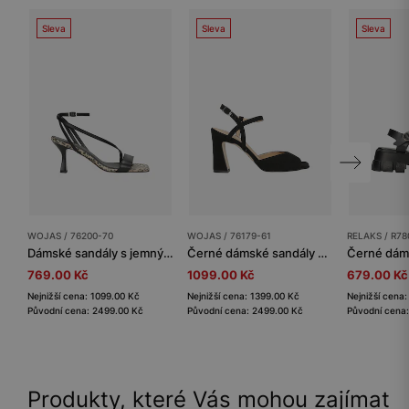
Sleva
Sleva
Sleva
WOJAS / 76200-70
WOJAS / 76179-61
RELAKS / R78
Dámské sandály s jemným leopardím vzorem
Černé dámské sandály na vysokém podpatku
769.00 Kč
1099.00 Kč
679.00 Kč
Nejnižší cena: 1099.00 Kč
Nejnižší cena: 1399.00 Kč
Nejnižší cena
Původní cena: 2499.00 Kč
Původní cena: 2499.00 Kč
Původní cena:
Produkty, které Vás mohou zajímat