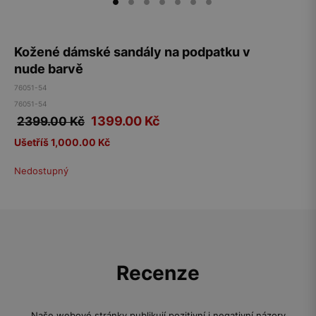
Kožené dámské sandály na podpatku v
nude barvě
76051-54
76051-54
1399.00
Kč
2399.00 Kč
Ušetříš 1,000.00 Kč
Nedostupný
Recenze
Naše webové stránky publikují pozitivní i negativní názory