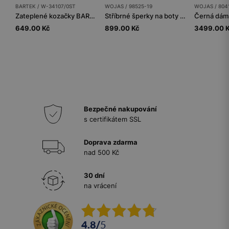
BARTEK / W-34107/0ST
WOJAS / 98525-19
WOJAS / 804
Zateplené kozačky BARTEK W-34107/0ST, pro dívky, šedé
Stříbrné šperky na boty podlouhlého tvaru
649.00 Kč
899.00 Kč
3499.00 
Bezpečné nakupování
s certifikátem SSL
Doprava zdarma
nad 500 Kč
30 dní
na vrácení
4.8
/
5