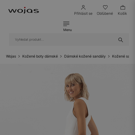
Přihlásit se
Obľúbené
Košík
Menu
Wojas
Kožené boty dámské
Dámské kožené sandály
Kožené sandá