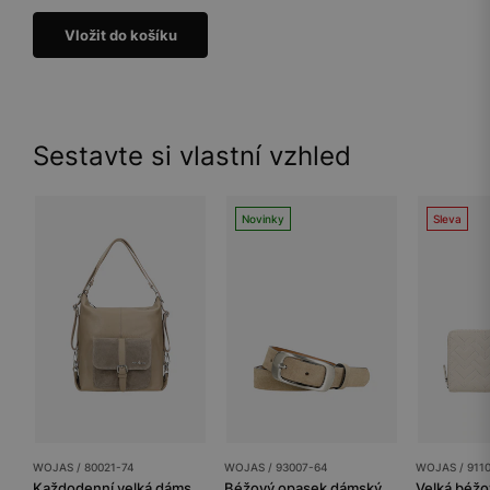
Vložit do košíku
Sestavte si vlastní vzhled
Novinky
Sleva
WOJAS / 80021-74
WOJAS / 93007-64
WOJAS / 911
Každodenní velká dámská kabelka z béžové kůže
Béžový opasek dámský z kvalitní velurové kůže