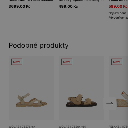
3699.00 Kč
499.00 Kč
589.00 Kč
Nejnižší cena
Původní cena:
Podobné produkty
Sleva
Sleva
Sleva
WOJAS / 76276-64
WOJAS / 76264-64
RELAKS / R76