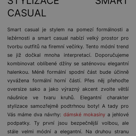
STYLIZACE SMART
CASUAL
Smart casual je stylem na pomezí formálnosti a
ležérnosti a smart casual nabízí velký prostor pro
tvorbu outfitů na firemní večírky. Tento módní trend
se již dočkal mnoha interpretací. Doporučujeme
kombinovat oblíbené džíny se saténovou elegantní
halenkou. Méně formální spodní část bude účinně
vyvážena formální horní částí. Přes něj přehoďte
oversize sako a jako výrazný akcent zvolte větší
náušnice ve tvaru kruhů. Elegantní charakter
stylizace samozřejmě podtrhnou boty! A tady pro
Vás máme dva návrhy:
dámské mokasíny
a jehlové
podpatky. Ty první jsou bezpečnější volbou, ale
stále velmi módní a elegantní. Na druhou stranu