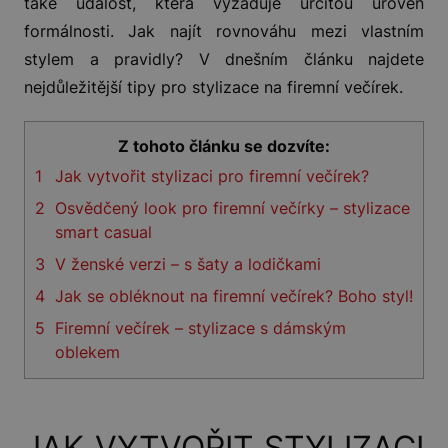
také událost, která vyžaduje určitou úroveň
formálnosti. Jak najít rovnováhu mezi vlastním
stylem a pravidly? V dnešním článku najdete
nejdůležitější tipy pro stylizace na firemní večírek.
Z tohoto článku se dozvíte:
1
Jak vytvořit stylizaci pro firemní večírek?
2
Osvědčený look pro firemní večírky – stylizace
smart casual
3
V ženské verzi – s šaty a lodičkami
4
Jak se obléknout na firemní večírek? Boho styl!
5
Firemní večírek – stylizace s dámským
oblekem
JAK VYTVOŘIT STYLIZACI