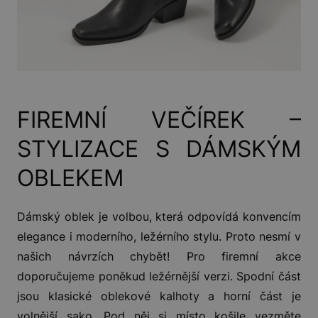
FIREMNÍ VEČÍREK –
STYLIZACE S DÁMSKÝM
OBLEKEM
Dámský oblek je volbou, která odpovídá konvencím
elegance i moderního, ležérního stylu. Proto nesmí v
našich návrzích chybět! Pro firemní akce
doporučujeme poněkud ležérnější verzi. Spodní část
jsou klasické oblekové kalhoty a horní část je
volnější sako. Pod něj si místo košile vezměte