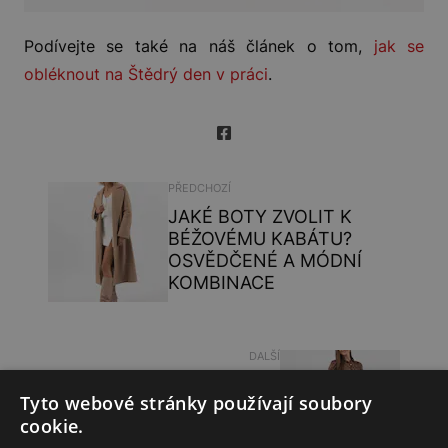
Podívejte se také na náš článek o tom,
jak se
obléknout na Štědrý den v práci
.
PŘEDCHOZÍ
JAKÉ BOTY ZVOLIT K
BÉŽOVÉMU KABÁTU?
OSVĚDČENÉ A MÓDNÍ
KOMBINACE
DALŠÍ
STYLING S MUŠKETÝRY
Tyto webové stránky používají soubory
NA SEZÓNU PODZIM/ZIMA
cookie.
2023/24