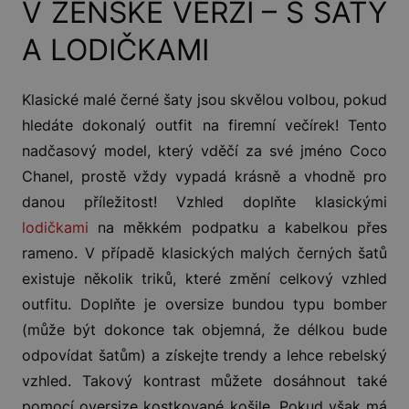
V ŽENSKÉ VERZI – S ŠATY
A LODIČKAMI
Klasické malé černé šaty jsou skvělou volbou, pokud
hledáte dokonalý outfit na firemní večírek! Tento
nadčasový model, který vděčí za své jméno Coco
Chanel, prostě vždy vypadá krásně a vhodně pro
danou příležitost! Vzhled doplňte klasickými
lodičkami
na měkkém podpatku a kabelkou přes
rameno. V případě klasických malých černých šatů
existuje několik triků, které změní celkový vzhled
outfitu. Doplňte je oversize bundou typu bomber
(může být dokonce tak objemná, že délkou bude
odpovídat šatům) a získejte trendy a lehce rebelský
vzhled. Takový kontrast můžete dosáhnout také
pomocí oversize kostkované košile. Pokud však má