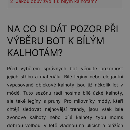
2
Jakou obuv zvolit k bílým kalhotám?
NA CO SI DÁT POZOR PŘI
VÝBĚRU BOT K BÍLÝM
KALHOTÁM?
Před výběrem správných bot věnujte pozornost
jejich střihu a materiálu. Bílé legíny nebo elegantní
vypasované oblekové kalhoty jsou již několik let v
módě. Tuto sezónu rádi nosíme bílé úzké kalhoty,
ale také legíny s pruhy. Pro milovníky módy, kteří
chtějí sledovat nejnovější trendy, jsou však bíle
zvonové kalhoty nebo bílé kalhoty typu moms
dobrou volbou. V létě vládnou na ulicích a plážích