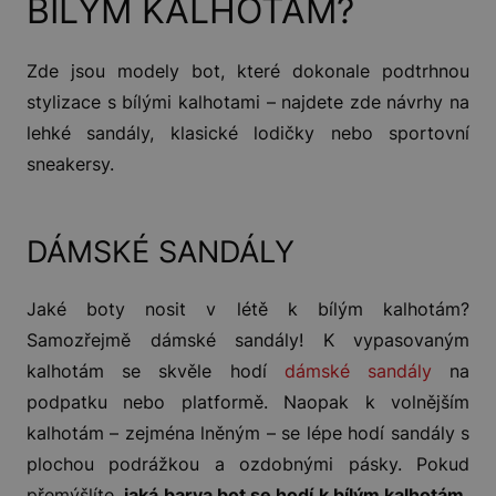
BÍLÝM KALHOTÁM?
Zde jsou modely bot, které dokonale podtrhnou
stylizace s bílými kalhotami – najdete zde návrhy na
lehké sandály, klasické lodičky nebo sportovní
sneakersy.
DÁMSKÉ SANDÁLY
Jaké boty nosit v létě k bílým kalhotám?
Samozřejmě dámské sandály! K vypasovaným
kalhotám se skvěle hodí
dámské sandály
na
podpatku nebo platformě. Naopak k volnějším
kalhotám – zejména lněným – se lépe hodí sandály s
plochou podrážkou a ozdobnými pásky. Pokud
přemýšlíte,
jaká barva bot se hodí k bílým kalhotám,