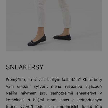
SNEAKERSY
Přemýšlíte, co si vzít k bílým kalhotám? Které boty
Vám umožní vytvořit méně závaznou stylizaci?
Naším návrhem jsou samozřejmě sneakersy! V
kombinaci s bílými mom jeans a jednoduchým
topem vytvoří jeden z nejmódnějších looků této