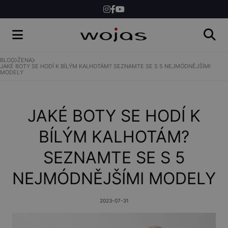
ŽENY
MUŽI
BLOG
ŽENA
JAKÉ BOTY SE HODÍ K BÍLÝM KALHOTÁM? SEZNAMTE SE S 5 NEJMÓDNĚJŠÍMI
MODELY
SHOP
JAKÉ BOTY SE HODÍ K
BÍLÝM KALHOTÁM?
SEZNAMTE SE S 5
NEJMÓDNĚJŠÍMI MODELY
2023-07-31