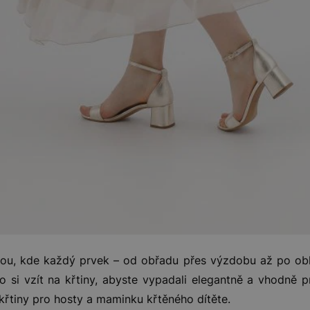
vou, kde každý prvek – od obřadu přes výzdobu až po oble
co si vzít na křtiny, abyste vypadali elegantně a vhodně p
 křtiny pro hosty a maminku křtěného dítěte.