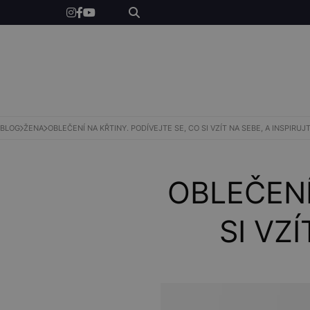
ŽENY
MUŽI
BLOG
ŽENA
OBLEČENÍ NA KŘTINY. PODÍVEJTE SE, CO SI VZÍT NA SEBE, A INSPIRUJ
SHOP
OBLEČENÍ
SI VZ