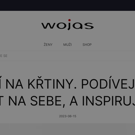
ŽENY
MUŽI
SHOP
TE SE
 NA KŘTINY. PODÍVEJ
ÍT NA SEBE, A INSPIRU
2023-06-15