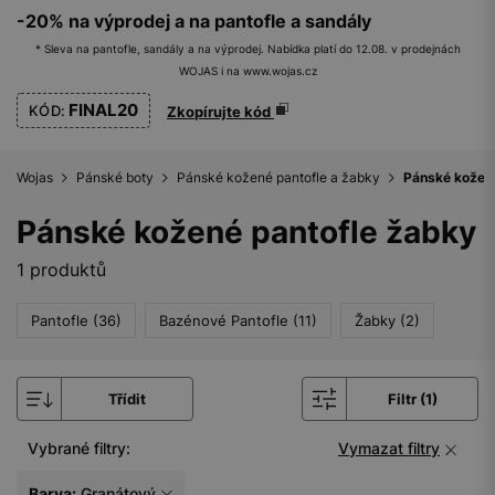
-20% na výprodej a na pantofle a sandály
* Sleva na pantofle, sandály a na výprodej. Nabídka platí do 12.08. v prodejnách
WOJAS i na www.wojas.cz
FINAL20
KÓD:
Zkopírujte kód
Wojas
Pánské boty
Pánské kožené pantofle a žabky
Pánské kožen
Pánské kožené pantofle žabky
1 produktů
Pantofle (36)
Bazénové Pantofle (11)
Žabky (2)
Třídit
Filtr (1)
Vybrané filtry:
Vymazat filtry
Barva:
Granátový