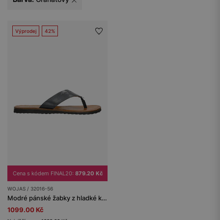
Výprodej
42%
Cena s kódem FINAL20:
879.20 Kč
WOJAS / 32016-56
Modré pánské žabky z hladké kůže
1099.00 Kč