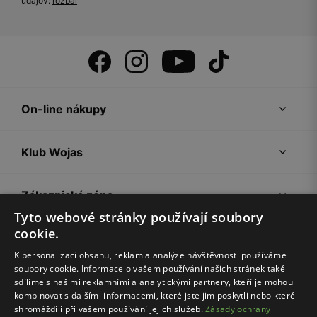
údajov:
rozbal
On-line nákupy
Klub Wojas
Zákaznická zóna
Tyto webové stránky používají soubory
cookie.
Společnost Wojas
K personalizaci obsahu, reklam a analýze návštěvnosti používáme
soubory cookie. Informace o vašem používání našich stránek také
Rady
sdílíme s našimi reklamními a analytickými partnery, kteří je mohou
kombinovat s dalšími informacemi, které jste jim poskytli nebo které
shromáždili při vašem používání jejich služeb.
Zásady ochrany