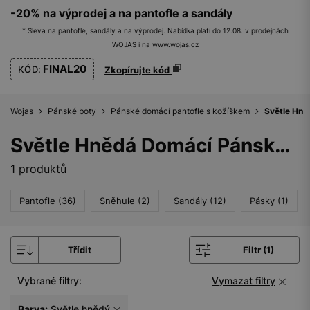
-20% na výprodej a na pantofle a sandály
* Sleva na pantofle, sandály a na výprodej. Nabídka platí do 12.08. v prodejnách
WOJAS i na www.wojas.cz
FINAL20
KÓD:
Zkopírujte kód
Wojas
Pánské boty
Pánské domácí pantofle s kožíškem
Světle Hn
Světle Hnědá Domácí Pánská Obuv
1 produktů
Pantofle (36)
Sněhule (2)
Sandály (12)
Pásky (1)
Třídit
Filtr (1)
Vybrané filtry:
Vymazat filtry
Barva:
Světle hnědý