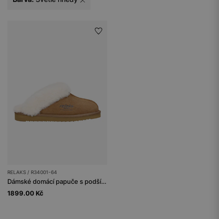
RELAKS / R34001-64
Dámské domácí papuče s podšívkou z měkké ovčí kůže
1899.00 Kč