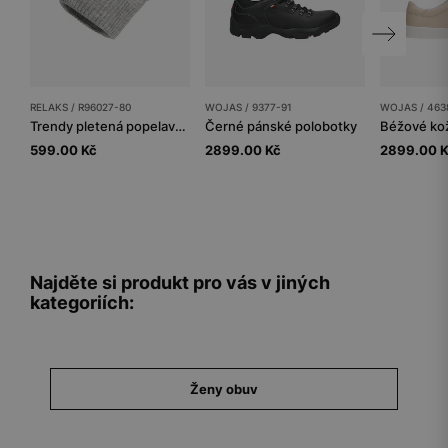
RELAKS / R96027-80
WOJAS / 9377-91
WOJAS / 463
Trendy pletená popelavá zimní dámská čepice RELAKS
Černé pánské polobotky
599.00 Kč
2899.00 Kč
2899.00 
Najděte si produkt pro vás v jiných
kategoriích:
Ženy obuv