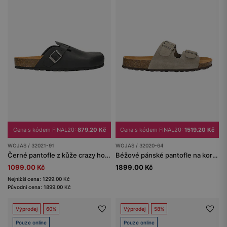
Cena s kódem FINAL20:
879.20 Kč
Cena s kódem FINAL20:
1519.20 Kč
WOJAS / 32021-91
WOJAS / 32020-64
Černé pantofle z kůže crazy horse na korkové podrážce
Béžové pánské pantofle na korkové podrážce
1099.00 Kč
1899.00 Kč
Nejnižší cena: 1299.00 Kč
Původní cena: 1899.00 Kč
Výprodej
60%
Výprodej
58%
Pouze online
Pouze online