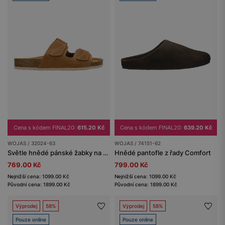
Cena s kódem FINAL20:
615.20 Kč
Cena s kódem FINAL20:
639.20 Kč
WOJAS / 32024-63
WOJAS / 74151-62
Světle hnědé pánské žabky na korkové podešvi se suchými zipy
Hnědé pantofle z řady Comfort
769.00 Kč
799.00 Kč
Nejnižší cena: 1099.00 Kč
Nejnižší cena: 1099.00 Kč
Původní cena: 1899.00 Kč
Původní cena: 1899.00 Kč
Výprodej
58%
Výprodej
58%
Pouze online
Pouze online