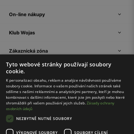
On-line nákupy
Klub Wojas
Zákaznická zóna
Tyto webové stránky používají soubory
Společnost Wojas
cookie.
K personalizaci obsahu, reklam a analýze návštěvnosti používáme
soubory cookie. Informace o vašem používání našich stránek také
Rady
sdílíme s našimi reklamními a analytickými partnery, kteří je mohou
kombinovat s dalšími informacemi, které jste jim poskytli nebo které
shromáždili při vašem používání jejich služeb.
Zásady ochrany
osobních údajů
NEZBYTNĚ NUTNÉ SOUBORY
VÝKONOVÉ SOUBORY
SOUBORY CÍLENÍ