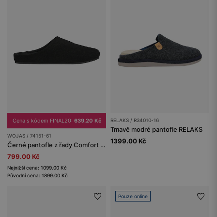
Cena s kódem FINAL20:
639.20 Kč
RELAKS / R34010-16
Tmavě modré pantofle RELAKS
WOJAS / 74151-61
1399.00 Kč
Černé pantofle z řady Comfort z velurové štípané useně
799.00 Kč
Nejnižší cena: 1099.00 Kč
Původní cena: 1899.00 Kč
Pouze online