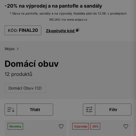
-20% na výprodej a na pantofle a sandály
* Sleva na pantofle, sandály a na výprodej. Nabídka platí do 12.08. v prodejnách
WOJAS i na www.wojas.cz
FINAL20
KÓD:
Zkopírujte kód
Wojas
Domácí obuv
12 produktů
Domácí Obuv (12)
Třídit
Filtr
Novinka
Výprodej
26%