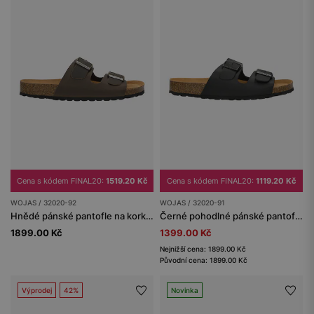
Cena s kódem FINAL20:
1519.20 Kč
Cena s kódem FINAL20:
1119.20 Kč
WOJAS / 32020-92
WOJAS / 32020-91
Hnědé pánské pantofle na korkové podešvi z crazy horse kůže
Černé pohodlné pánské pantofle na korkové podrážce
1899.00 Kč
1399.00 Kč
Nejnižší cena: 1899.00 Kč
Původní cena: 1899.00 Kč
Výprodej
42%
Novinka