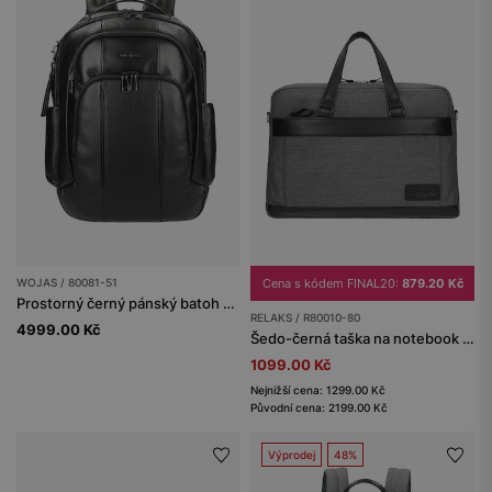
WOJAS / 80081-51
Cena s kódem FINAL20:
879.20 Kč
Prostorný černý pánský batoh z hladké kůže
RELAKS / R80010-80
4999.00 Kč
Šedo-černá taška na notebook s koženými prvky RELAKS
1099.00 Kč
Nejnižší cena: 1299.00 Kč
Původní cena: 2199.00 Kč
Výprodej
48%