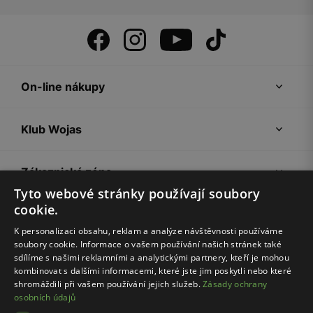
On-line nákupy
Klub Wojas
Zákaznická zóna
Tyto webové stránky používají soubory
cookie.
Společnost Wojas
K personalizaci obsahu, reklam a analýze návštěvnosti používáme
soubory cookie. Informace o vašem používání našich stránek také
Rady
sdílíme s našimi reklamními a analytickými partnery, kteří je mohou
kombinovat s dalšími informacemi, které jste jim poskytli nebo které
shromáždili při vašem používání jejich služeb.
Zásady ochrany
osobních údajů