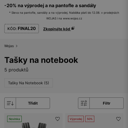
-20% na výprodej a na pantofle a sandály
* Sleva na pantofle, sandály a na výprodej. Nabídka platí do 12.08. v prodejnách
WOJAS i na www.wojas.cz
FINAL20
KÓD:
Zkopírujte kód
Wojas
Tašky na notebook
5 produktů
Tašky Na Notebook (5)
Třídit
Filtr
Novinka
Výprodej
50%