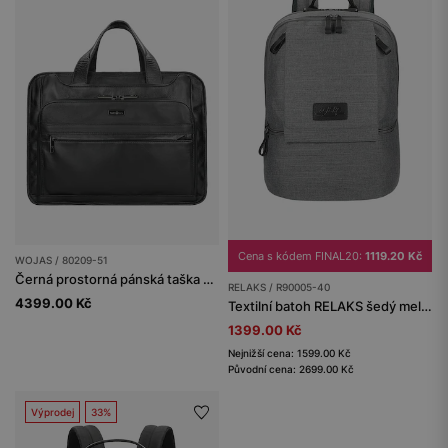
Cena s kódem FINAL20:
1119.20 Kč
WOJAS / 80209-51
Černá prostorná pánská taška z hladké kůže
RELAKS / R90005-40
4399.00 Kč
Textilní batoh RELAKS šedý melange
1399.00 Kč
Nejnižší cena: 1599.00 Kč
Původní cena: 2699.00 Kč
Výprodej
33%