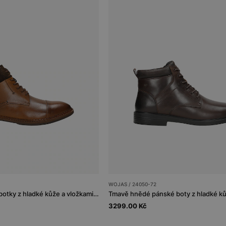
WOJAS / 24050-72
Hnědé pánské polobotky z hladké kůže a vložkami z nubuku
Tmavě hnědé pánské boty z hladké k
3299.00 Kč