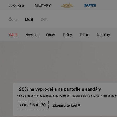
Ženy
Muži
Děti
SALE
Novinka
Obuv
Tašky
Trička
Doplňky
-20% na výprodej a na pantofle a sandály
* Sleva na pantofle, sandály a na výprodej. Nabídka platí do 12.08. v prodejn
FINAL20
KÓD:
Zkopírujte kód