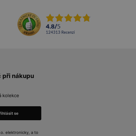
4.8
/
5
124313
recenzí
č při nákupu
á kolekce
. elektronicky, a to