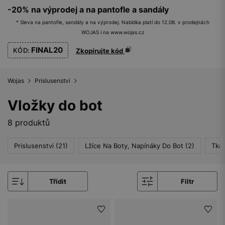
-20% na výprodej a na pantofle a sandály
* Sleva na pantofle, sandály a na výprodej. Nabídka platí do 12.08. v prodejnách
WOJAS i na www.wojas.cz
FINAL20
KÓD:
Zkopírujte kód
Wojas
Prislusenstvi
Vložky do bot
8 produktů
Prislusenstvi (21)
Lžíce Na Boty, Napínáky Do Bot (2)
Tkan
Třídit
Filtr