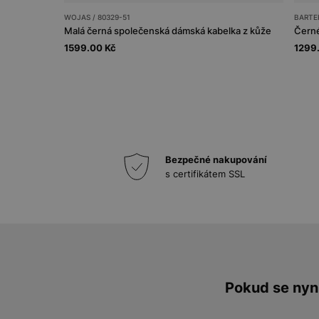
WOJAS / 80329-51
BARTEK
Malá černá společenská dámská kabelka z kůže
Čern
1599.00 Kč
1299
Bezpečné nakupování
s certifikátem SSL
Pokud se nyní