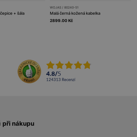
WOJAS / 80240-51
epice + šála
Malá černá kožená kabelka
2899.00 Kč
4.8
/
5
124313
recenzí
č při nákupu