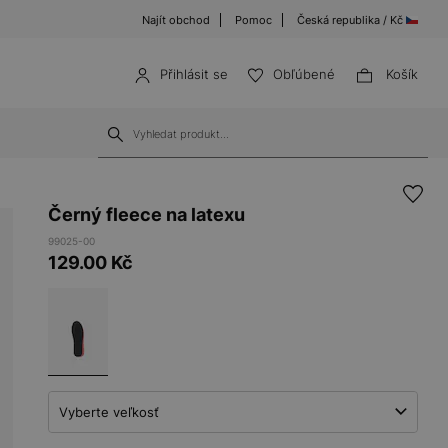
Najít obchod
Pomoc
Česká republika / Kč
Přihlásit se
Obľúbené
Košík
Černý fleece na latexu
99025-00
129.00
Kč
Vyberte veľkosť