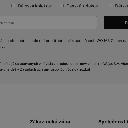
Dámská kolekce
Pánská kolekce
Dětsk
láním obchodních sdělení prostřednictvím společnosti WOJAS Czech s.r.o
lu.
h údajů spracúvaných v súvislosti s odosielaním newslettera je Wojas S.A. Více
práv, nájdeš v Zásadách ochrany osobných údajov:
rozbal
Zákaznická zóna
Společnost