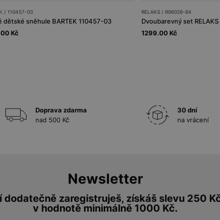
 / 110457-03
RELAKS / R96028-84
é dětské sněhule BARTEK 110457-03
Dvoubarevný set RELAKS č
.00 Kč
1299.00 Kč
Doprava zdarma
30 dní
nad 500 Kč
na vrácení
Newsletter
 dodatečně zaregistruješ, získáš slevu 250 K
v hodnotě minimálně 1000 Kč.