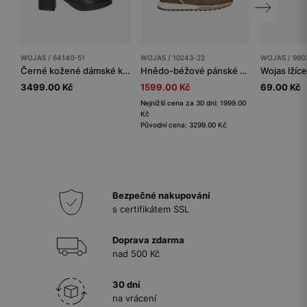
WOJAS / 64140-51
WOJAS / 10243-22
WOJAS / 990
Černé kožené dámské kotníčkové boty na podpatku
Hnědo-béžové pánské tenisky
Wojas lžíc
3499.00 Kč
1599.00 Kč
69.00 Kč
Nejnižší cena za 30 dní: 1999.00
Kč
Původní cena: 3299.00 Kč
Bezpečné nakupování
s certifikátem SSL
Doprava zdarma
nad 500 Kč
30 dní
na vrácení