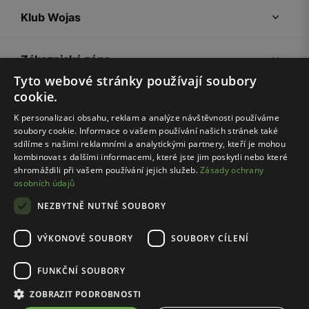
Klub Wojas
Zákaznická zóna
Tyto webové stránky používají soubory
cookie.
Společnost Wojas
K personalizaci obsahu, reklam a analýze návštěvnosti používáme
soubory cookie. Informace o vašem používání našich stránek také
Rady
sdílíme s našimi reklamními a analytickými partnery, kteří je mohou
kombinovat s dalšími informacemi, které jste jim poskytli nebo které
shromáždili při vašem používání jejich služeb.
Zásady ochrany
osobních údajů
NEZBYTNĚ NUTNÉ SOUBORY
VÝKONOVÉ SOUBORY
SOUBORY CÍLENÍ
Pravidla e-shopu
Zásady ochrany osobních údajů
FUNKČNÍ SOUBORY
Nastavení cookies
ZOBRAZIT PODROBNOSTI