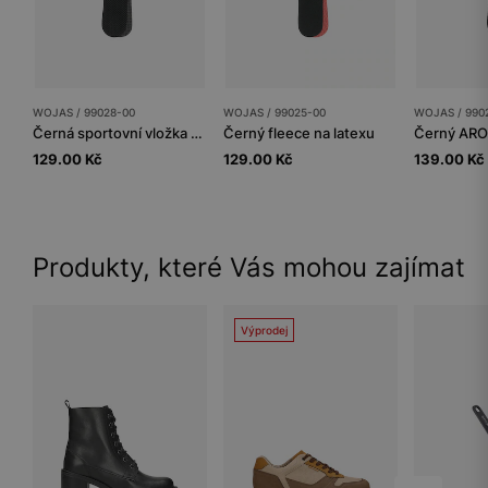
WOJAS / 99028-00
WOJAS / 99025-00
WOJAS / 990
Černá sportovní vložka s aktivním uhlím
Černý fleece na latexu
129.00 Kč
129.00 Kč
139.00 Kč
Produkty, které Vás mohou zajímat
Výprodej