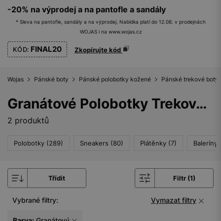
-20% na výprodej a na pantofle a sandály
* Sleva na pantofle, sandály a na výprodej. Nabídka platí do 12.08. v prodejnách
WOJAS i na www.wojas.cz
FINAL20
KÓD:
Zkopírujte kód
Wojas
Pánské boty
Pánské polobotky kožené
Pánské trekové boty
Granátové Polobotky Trekové Boty pánské kožené
2 produktů
Polobotky (289)
Sneakers (80)
Plátěnky (7)
Baleríny 
Třídit
Filtr (1)
Vybrané filtry:
Vymazat filtry
Barva:
Granátový