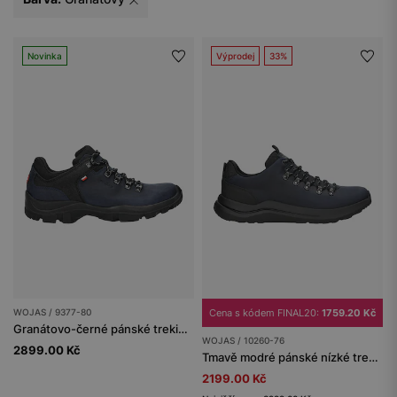
Novinka
Výprodej
33%
WOJAS / 9377-80
Cena s kódem FINAL20:
1759.20 Kč
Granátovo-černé pánské trekingové boty s pleteným materiálem
WOJAS / 10260-76
2899.00 Kč
Tmavě modré pánské nízké trekkingové polobotky
2199.00 Kč