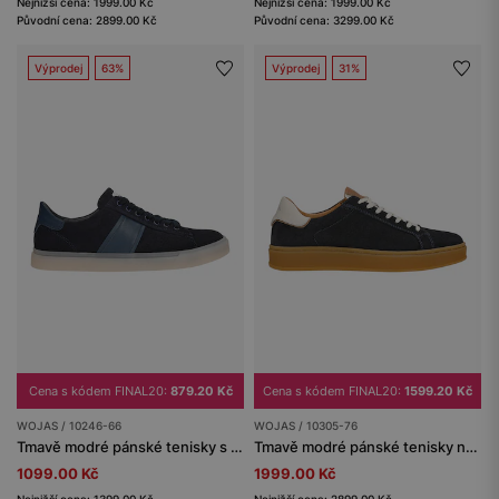
Nejnižší cena: 1999.00 Kč
Nejnižší cena: 1999.00 Kč
Původní cena: 2899.00 Kč
Původní cena: 3299.00 Kč
Výprodej
63%
Výprodej
31%
Cena s kódem FINAL20:
879.20 Kč
Cena s kódem FINAL20:
1599.20 Kč
WOJAS / 10246-66
WOJAS / 10305-76
Tmavě modré pánské tenisky s koženkovou vložkou z lícové kůže
Tmavě modré pánské tenisky na ploché podrážce
1099.00 Kč
1999.00 Kč
Nejnižší cena: 1399.00 Kč
Nejnižší cena: 2899.00 Kč