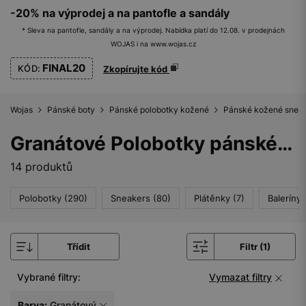
-20% na výprodej a na pantofle a sandály
* Sleva na pantofle, sandály a na výprodej. Nabídka platí do 12.08. v prodejnách
WOJAS i na www.wojas.cz
FINAL20
KÓD:
Zkopírujte kód
Wojas
Pánské boty
Pánské polobotky kožené
Pánské kožené snea
Granátové Polobotky pánské kožené sneakers
14 produktů
Polobotky (290)
Sneakers (80)
Plátěnky (7)
Baleríny 
Třídit
Filtr (1)
Vybrané filtry:
Vymazat filtry
Barva:
Granátový