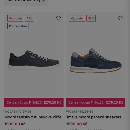
Výprodej
45%
Výprodej
52%
Pouze online
Cena s kódem FINAL20:
1279.20 Kč
Cena s kódem FINAL20:
1279.20 Kč
WOJAS / 10197-26
WOJAS / 10298-86
Modré tenisky z nubukové kůže
Tmavě modré pánské sneakers se šedými vložkami
1599.00 Kč
1599.00 Kč