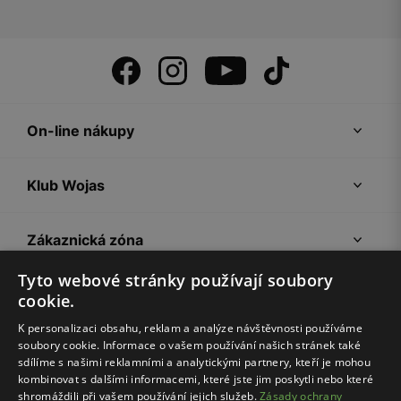
On-line nákupy
Klub Wojas
Zákaznická zóna
Tyto webové stránky používají soubory
Společnost Wojas
cookie.
K personalizaci obsahu, reklam a analýze návštěvnosti používáme
soubory cookie. Informace o vašem používání našich stránek také
Rady
sdílíme s našimi reklamními a analytickými partnery, kteří je mohou
kombinovat s dalšími informacemi, které jste jim poskytli nebo které
shromáždili při vašem používání jejich služeb.
Zásady ochrany