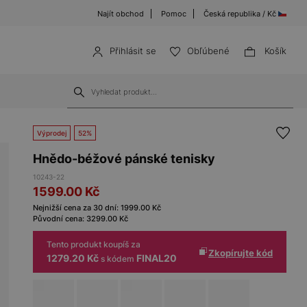
Najít obchod
Pomoc
Česká republika / Kč
Přihlásit se
Obľúbené
Košík
Výprodej
52%
Hnědo-béžové pánské tenisky
10243-22
1599.00
Kč
Nejnižší cena za 30 dní:
1999.00
Kč
Původní cena:
3299.00
Kč
Tento produkt koupíš za
Zkopírujte kód
1279.20 Kč
FINAL20
s kódem