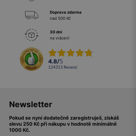
Doprava zdarma
nad 500 Kč
30 dní
na vrácení
4.8
/
5
124313
recenzí
Newsletter
Pokud se nyní dodatečně zaregistruješ, získáš
slevu 250 Kč při nákupu v hodnotě minimálně
1000 Kč.