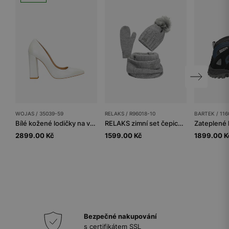
WOJAS / 35039-59
RELAKS / R96018-10
BARTEK / 116
Bílé kožené lodičky na vysokém podpatku s perleťovým leskem
RELAKS zimní set čepice + šála + rukavice
2899.00 Kč
1599.00 Kč
1899.00 K
Bezpečné nakupování
s certifikátem SSL