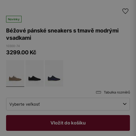
Novinky
Béžové pánské sneakers s tmavě modrými
vsadkami
10300-74
3299.00
Kč
Tabulka rozměrů
Vyberte veľkosť
Vložit do košíku