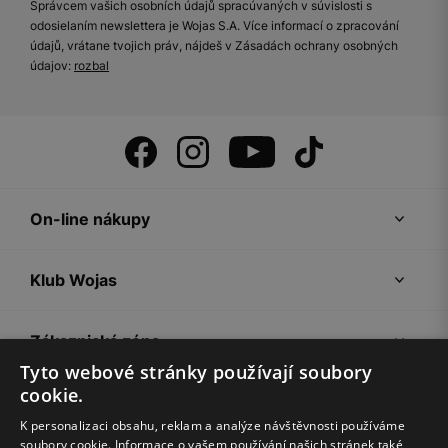
Správcem vašich osobních údajů spracúvaných v súvislosti s
odosielaním newslettera je Wojas S.A. Více informací o zpracování
údajů, vrátane tvojich práv, nájdeš v Zásadách ochrany osobných
údajov:
rozbal
On-line nákupy
Klub Wojas
Zákaznická zóna
Tyto webové stránky používají soubory
cookie.
Společnost Wojas
K personalizaci obsahu, reklam a analýze návštěvnosti používáme
soubory cookie. Informace o vašem používání našich stránek také