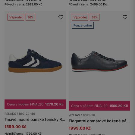
Původní cena: 2999.00 Kč
Původní cena: 2499.00 Kč
Výprodej
36%
Výprodej
39%
Pouze online
Cena s kódem FINAL20:
1279.20 Kč
Cena s kódem FINAL20:
1599.20 Kč
RELAKS / R10124-46
WOJAS / 8071-56
Tmavě modré pánské tenisky RELAKS s bílými vsadkami
Elegantní granátové kožené pánské letní boty
1599.00 Kč
1999.00 Kč
Nejnižší cena: 1799.00 Kč