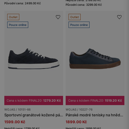
Nejnižší cena: 2199.00 Kč
Původní cena: 2499.00 Kč
Původní cena: 3299.00 Kč
Outlet
Outlet
Pouze online
Pouze online
Cena s kódem FINAL20:
1279.20 Kč
Cena s kódem FINAL20:
1519.20 Kč
WOJAS / 10151-66
WOJAS / 10227-76
Sportovní granátové kožené pánské tenisky s bílým šněrováním
Pánské modré tenisky na hnědé podrážce
1599.00 Kč
1899.00 Kč
Nejnižší cena: 1799.00 Kč
Nejnižší cena: 1899.00 Kč