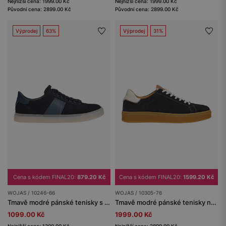
Nejnižší cena: 1999.00 Kč
Nejnižší cena: 1999.00 Kč
Původní cena: 2899.00 Kč
Původní cena: 2899.00 Kč
Výprodej
63%
Výprodej
31%
Cena s kódem FINAL20:
879.20 Kč
Cena s kódem FINAL20:
1599.20 Kč
WOJAS / 10246-66
WOJAS / 10305-76
Tmavě modré pánské tenisky s koženkovou vložkou z lícové kůže
Tmavě modré pánské tenisky na ploché podrážce
1099.00 Kč
1999.00 Kč
Nejnižší cena: 1399.00 Kč
Nejnižší cena: 2899.00 Kč