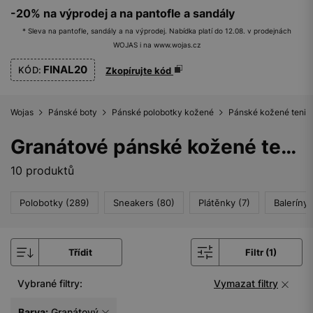
-20% na výprodej a na pantofle a sandály
* Sleva na pantofle, sandály a na výprodej. Nabídka platí do 12.08. v prodejnách
WOJAS i na www.wojas.cz
FINAL20
KÓD:
Zkopírujte kód
Wojas
Pánské boty
Pánské polobotky kožené
Pánské kožené tenis
Granátové pánské kožené tenisky
10 produktů
Polobotky (289)
Sneakers (80)
Plátěnky (7)
Baleríny 
Třídit
Filtr (1)
Vybrané filtry:
Vymazat filtry
Barva:
Granátový