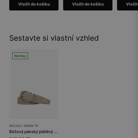
Vložit do košíku
Vložit do košíku
Vložit
Sestavte si vlastní vzhled
Novinky
WOJAS / 93009-74
Béžový pánský plátěný pásek se stříbrnou sponou