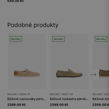
649.00 Kč
Podobné produkty
Novinky
Novinky
Novinky
WOJAS / 10258-74
WOJAS / 10047-64
WOJAS / 102
Béžové nazouváky pánské s koženkovou vložkou
Béžové mokasíny pánské pro milovníky natural stylu
2399.00 Kč
2399.00 Kč
2399.00 