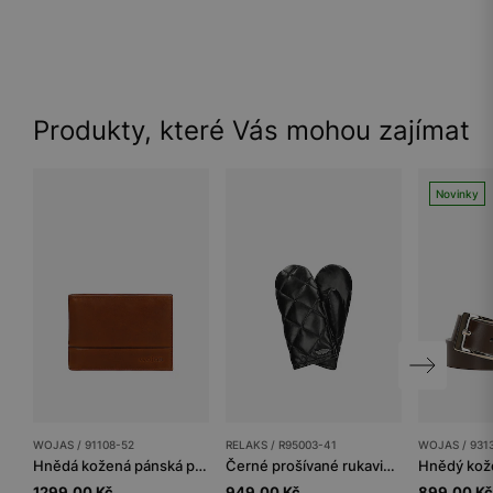
Produkty, které Vás mohou zajímat
Novinky
WOJAS / 91108-52
RELAKS / R95003-41
WOJAS / 931
Hnědá kožená pánská peněženka s ochranou RFID
Černé prošívané rukavice RELAKS s vnitřním zateplením
1299.00 Kč
949.00 Kč
899.00 Kč