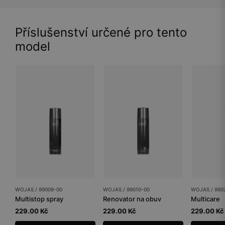
Příslušenství určené pro tento
model
WOJAS / 99009-00
WOJAS / 99010-00
WOJAS / 990
Multistop spray
Renovator na obuv
Multicare
229.00 Kč
229.00 Kč
229.00 Kč