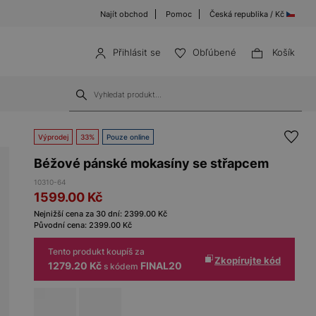
Najít obchod
Pomoc
Česká republika / Kč
Přihlásit se
Obľúbené
Košík
Výprodej
33%
Pouze online
Béžové pánské mokasíny se střapcem
10310-64
1599.00
Kč
Nejnižší cena za 30 dní:
2399.00
Kč
Původní cena:
2399.00
Kč
Tento produkt koupíš za
Zkopírujte kód
1279.20 Kč
FINAL20
s kódem