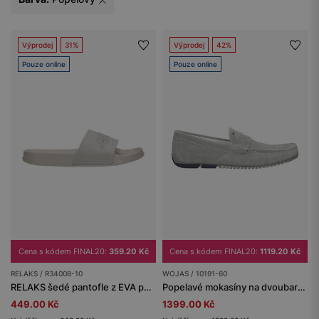
Výprodej
31%
Výprodej
42%
Pouze online
Pouze online
Cena s kódem FINAL20:
359.20 Kč
Cena s kódem FINAL20:
1119.20 Kč
RELAKS / R34008-10
WOJAS / 10191-60
RELAKS šedé pantofle z EVA pěny
Popelavé mokasíny na dvoubarevné podrážce
449.00 Kč
1399.00 Kč