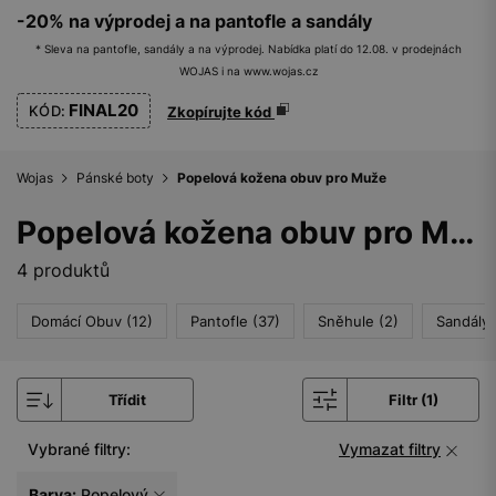
-20% na výprodej a na pantofle a sandály
* Sleva na pantofle, sandály a na výprodej. Nabídka platí do 12.08. v prodejnách
WOJAS i na www.wojas.cz
FINAL20
KÓD:
Zkopírujte kód
Wojas
Pánské boty
Popelová kožena obuv pro Muže
Popelová kožena obuv pro Muže
4 produktů
Domácí Obuv (12)
Pantofle (37)
Sněhule (2)
Sandály 
Třídit
Filtr (1)
Vybrané filtry:
Vymazat filtry
Barva:
Popelový