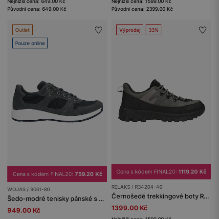
Nejnižší cena: 649.00 Kč
Nejnižší cena: 1599.00 Kč
Původní cena: 649.00 Kč
Původní cena: 2399.00 Kč
Outlet
Výprodej
33%
Pouze online
Cena s kódem FINAL20:
1119.20 Kč
Cena s kódem FINAL20:
759.20 Kč
RELAKS / R34204-40
WOJAS / 9061-80
Černošedé trekkingové boty RELAKS s membránou nano-TEX™
Šedo-modré tenisky pánské s kontrastní bílou podrážkou
1399.00 Kč
949.00 Kč
Nejnižší cena: 1599.00 Kč