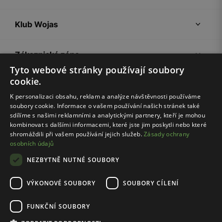
Klub Wojas
Zákaznická zóna
Tyto webové stránky používají soubory
cookie.
Společnost Wojas
K personalizaci obsahu, reklam a analýze návštěvnosti používáme
soubory cookie. Informace o vašem používání našich stránek také
Rady
sdílíme s našimi reklamními a analytickými partnery, kteří je mohou
kombinovat s dalšími informacemi, které jste jim poskytli nebo které
shromáždili při vašem používání jejich služeb.
Zásady ochrany
osobních údajů
NEZBYTNĚ NUTNÉ SOUBORY
VÝKONOVÉ SOUBORY
SOUBORY CÍLENÍ
Pravidla e-shopu
Zásady ochrany osobních údajů
FUNKČNÍ SOUBORY
Nastavení cookies