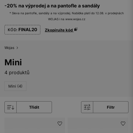
-20% na výprodej a na pantofle a sandály
* Sleva na pantofle, sandály a na výprodej. Nabídka platí do 12.08. v prodejnách
WOJAS i na www.wojas.cz
FINAL20
KÓD:
Zkopírujte kód
Wojas
Mini
4 produktů
Mini (4)
Třídit
Filtr