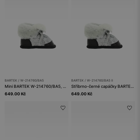
BARTEK / W-214760/BA5
BARTEK / W-214760/BA5 II
Mini BARTEK W-214760/BA5, pro dívky, černostříbrné
Stříbrno-černé capáčky BARTEK s kožíškem W-214760/BA5 II
649.00 Kč
649.00 Kč