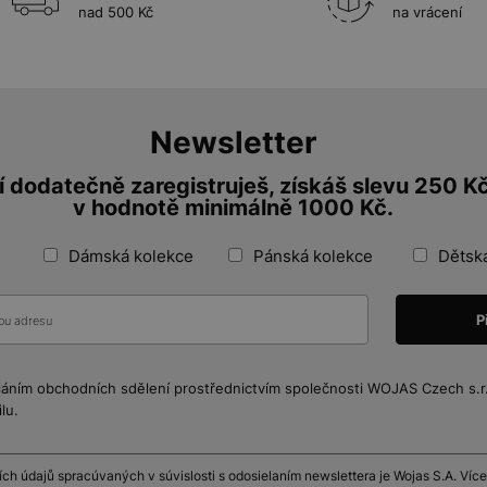
nad 500 Kč
na vrácení
Newsletter
 dodatečně zaregistruješ, získáš slevu 250 K
v hodnotě minimálně 1000 Kč.
Dámská kolekce
Pánská kolekce
Dětsk
láním obchodních sdělení prostřednictvím společnosti WOJAS Czech s.r.o
lu.
h údajů spracúvaných v súvislosti s odosielaním newslettera je Wojas S.A. Více