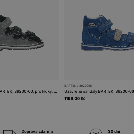
BARTEK / 8920066
Uzavřené sandály BARTEK, 89200-60, pro kluky, šedo-tmavě modré
1199.00 Kč
Doprava zdarma
30 dní