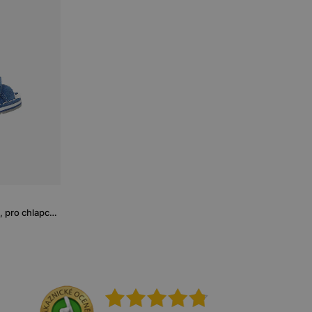
Uzavřené sandály BARTEK, 89200-66, pro chlapce modro-šedé