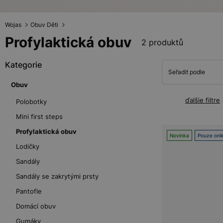
Wojas
Obuv Děti
Profylaktická obuv
2 produktů
Kategorie
Seřadit podle
Obuv
ďalšie filtre
Polobotky
Mini first steps
Profylaktická obuv
Novinka
Pouze onli
Lodičky
Sandály
Sandály se zakrytými prsty
Pantofle
Domácí obuv
Gumáky