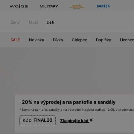
Ženy
Muži
Děti
SALE
Novinka
Dívka
Chlapec
Doplňky
Licenc
-20% na výprodej a na pantofle a sandály
* Sleva na pantofle, sandály a na výprodej. Nabídka platí do 12.08. v prodejn
FINAL20
KÓD:
Zkopírujte kód