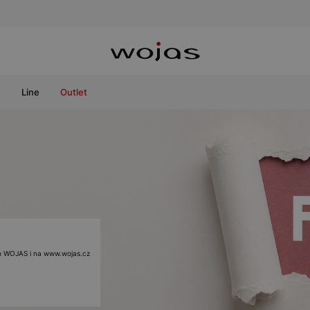
e
Line
Outlet
ách WOJAS i na www.wojas.cz