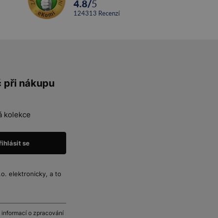
4.8
/
5
124313
recenzí
č při nákupu
á kolekce
. elektronicky, a to
 informací o zpracování