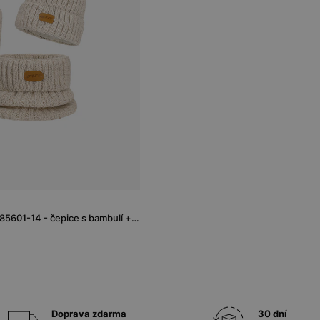
Zimní sada BARTEK 85601-14 - čepice s bambulí + nákrčník + rukavice
Doprava zdarma
30 dní