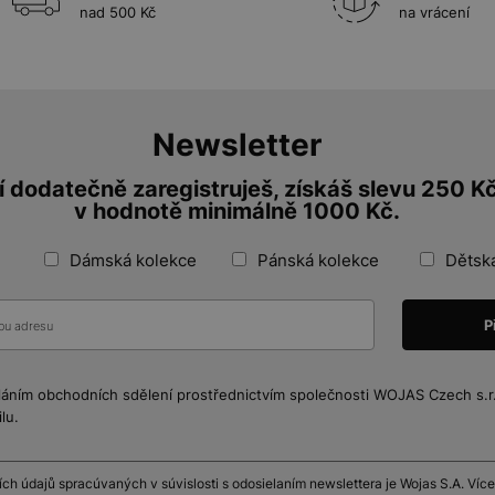
nad 500 Kč
na vrácení
Newsletter
 dodatečně zaregistruješ, získáš slevu 250 K
v hodnotě minimálně 1000 Kč.
Dámská kolekce
Pánská kolekce
Dětsk
láním obchodních sdělení prostřednictvím společnosti WOJAS Czech s.r.o
lu.
h údajů spracúvaných v súvislosti s odosielaním newslettera je Wojas S.A. Více