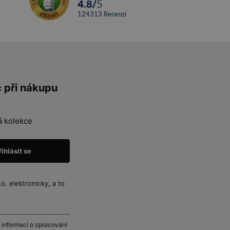
4.8
/
5
124313
recenzí
č při nákupu
á kolekce
. elektronicky, a to
 informací o zpracování