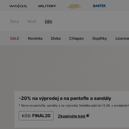
Ženy
Muži
Děti
SALE
Novinka
Dívka
Chlapec
Doplňky
Licenc
-20% na výprodej a na pantofle a sandály
* Sleva na pantofle, sandály a na výprodej. Nabídka platí do 12.08. v prodejn
FINAL20
KÓD:
Zkopírujte kód