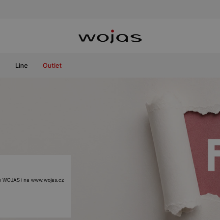
e
Line
Outlet
ách WOJAS i na www.wojas.cz