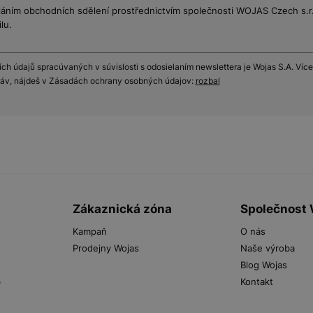
láním obchodních sdělení prostřednictvím společnosti WOJAS Czech s.r.o
lu.
h údajů spracúvaných v súvislosti s odosielaním newslettera je Wojas S.A. Více
práv, nájdeš v Zásadách ochrany osobných údajov:
rozbal
Zákaznická zóna
Společnost
Kampaň
O nás
Prodejny Wojas
Naše výroba
Blog Wojas
b
Kontakt