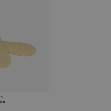
REL
RTEK