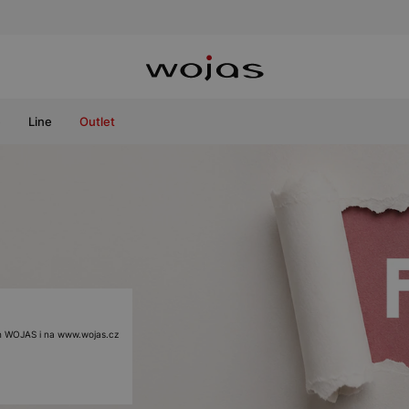
e
Line
Outlet
ách WOJAS i na www.wojas.cz