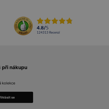
4.8
/
5
124313
recenzí
č při nákupu
á kolekce