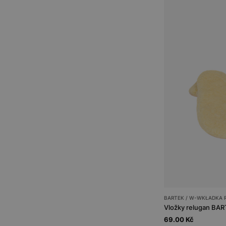
BARTEK / W-WKŁADKA 
Vložky relugan BA
69.00 Kč