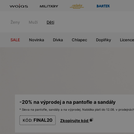
Ženy
Muži
Děti
SALE
Novinka
Dívka
Chlapec
Doplňky
Licenc
-20% na výprodej a na pantofle a sandály
* Sleva na pantofle, sandály a na výprodej. Nabídka platí do 12.08. v prodejn
FINAL20
KÓD:
Zkopírujte kód