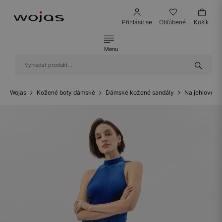
Přihlásit se
Obľúbené
Košík
Menu
Wojas
Kožené boty dámské
Dámské kožené sandály
Na jehlovém 