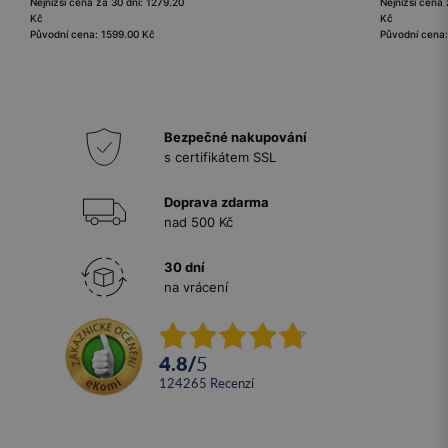
Nejnižší cena za 30 dní: 1279.20
Nejnižší cena 
Kč
Kč
Původní cena: 1599.00 Kč
Původní cena
Bezpečné nakupování
s certifikátem SSL
Doprava zdarma
nad 500 Kč
30 dní
na vrácení
4.8
/
5
124265
recenzí