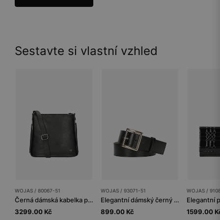
Sestavte si vlastní vzhled
WOJAS / 80067-51
WOJAS / 93071-51
WOJAS / 910
Černá dámská kabelka přes rameno
Elegantní dámský černý pásek se zlatou přezkou
3299.00 Kč
899.00 Kč
1599.00 K