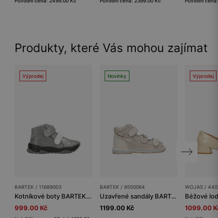
Původní cena: 2499.00 Kč
Původní cena: 2399.00 Kč
Původní cena
Produkty, které Vás mohou zajímat
Výprodej
Novinky
Výprodej
BARTEK / 11689003
BARTEK / 8550064
WOJAS / 440
Kotníkové boty BARTEK 11689003, pro dívky, stříbrno-šedé
Uzavřené sandály BARTEK, 85500-64, pro dívky, béžovo-zlaté
999.00 Kč
1199.00 Kč
1099.00 K