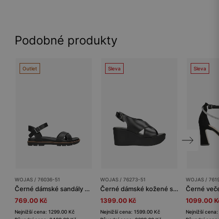
Podobné produkty
Outlet
Sleva
Sleva
WOJAS / 76036-51
WOJAS / 76273-51
WOJAS / 761
Černé dámské sandály z kvalitní hladké kůže
Černé dámské kožené sandály na klínovém podpatku
769.00 Kč
1399.00 Kč
1099.00 K
Nejnižší cena: 1299.00 Kč
Nejnižší cena: 1599.00 Kč
Nejnižší cena