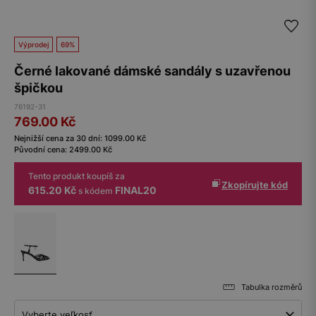
Výprodej
69%
Černé lakované dámské sandály s uzavřenou
špičkou
76192-31
769.00
Kč
Nejnižší cena za 30 dní:
1099.00
Kč
Původní cena:
2499.00
Kč
Tento produkt koupíš za
Zkopírujte kód
615.20 Kč
FINAL20
s kódem
Tabulka rozměrů
Vyberte veľkosť