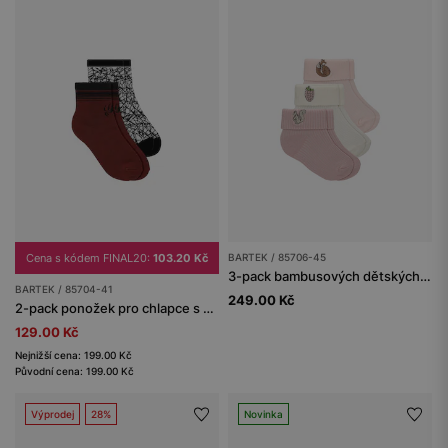
Cena s kódem FINAL20:
103.20 Kč
BARTEK / 85706-45
3-pack bambusových dětských ponožek BARTEK s podzimním vzorem
BARTEK / 85704-41
249.00 Kč
2-pack ponožek pro chlapce s pavoučím motivem BARTEK 85704-41
129.00 Kč
Nejnižší cena: 199.00 Kč
Původní cena: 199.00 Kč
Výprodej
28%
Novinka