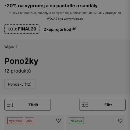
-20% na výprodej a na pantofle a sandály
* Sleva na pantofle, sandály a na výprodej. Nabídka platí do 12.08. v prodejnách
WOJAS i na www.wojas.cz
FINAL20
KÓD:
Zkopírujte kód
Wojas
Ponožky
12 produktů
Ponožky (12)
Třídit
Filtr
Výprodej
35%
Novinka