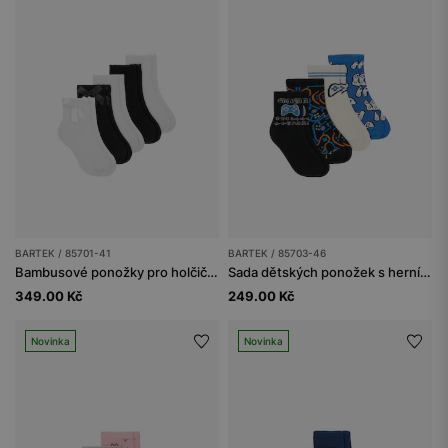
BARTEK / 85701-41
BARTEK / 85703-46
Bambusové ponožky pro holčičky s mašličkami a jemnými ozdobami - balení 5 kusů
Sada dětských ponožek s herním motivem – balení 4 kusů
349.00 Kč
249.00 Kč
Novinka
Novinka