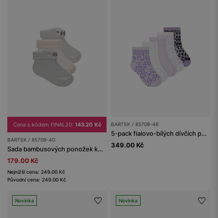
Cena s kódem FINAL20:
143.20 Kč
BARTEK / 85708-46
5-pack fialovo-bílých dívčích ponožek s leopardím vzorem BARTEK 85708-46
BARTEK / 85709-40
349.00 Kč
Sada bambusových ponožek koala BARTEK 3-pack
179.00 Kč
Nejnižší cena: 249.00 Kč
Původní cena: 249.00 Kč
Novinka
Novinka