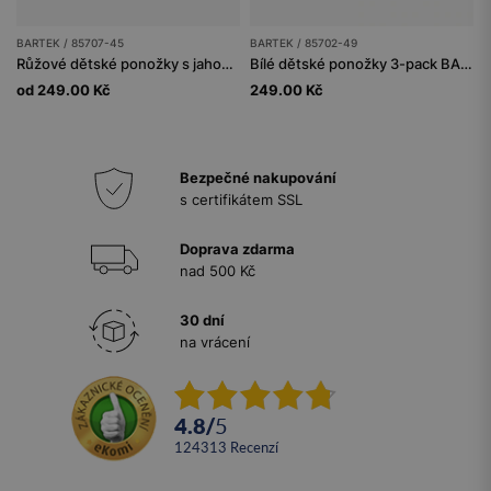
BARTEK / 85707-45
BARTEK / 85702-49
Růžové dětské ponožky s jahodovým vzorem 3-pack BARTEK 85707-45
Bílé dětské ponožky 3-pack BARTEK 85702-49
od 249.00 Kč
249.00 Kč
Bezpečné nakupování
s certifikátem SSL
Doprava zdarma
nad 500 Kč
30 dní
na vrácení
4.8
/
5
124313
recenzí