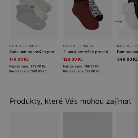
BARTEK / 85709-40
BARTEK / 85704-41
BARTEK / 857
Sada bambusových ponožek koala BARTEK 3-pack
2-pack ponožek pro chlapce s pavoučím motivem BARTEK 85704-41
179.00 Kč
129.00 Kč
349.00 Kč
Nejnižší cena: 249.00 Kč
Nejnižší cena: 199.00 Kč
Původní cena: 249.00 Kč
Původní cena: 199.00 Kč
Produkty, které Vás mohou zajímat