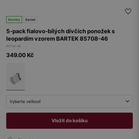
Novinky
Bartek
5-pack fialovo-bílých dívčích ponožek s
leopardím vzorem BARTEK 85708-46
85708-46
349.00
Kč
Vyberte veľkosť
Vložit do košíku