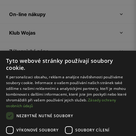
On-line nákupy
Klub Wojas
Zákaznická zóna
Tyto webové stránky používají soubory
cookie.
Společnost Wojas
K personalizaci obsahu, reklam a analýze návštěvnosti používáme
soubory cookie. Informace o vašem používání našich stránek také
Rady
sdílíme s našimi reklamními a analytickými partnery, kteří je mohou
kombinovat s dalšími informacemi, které jste jim poskytli nebo které
shromáždili při vašem používání jejich služeb.
Zásady ochrany
osobních údajů
NEZBYTNĚ NUTNÉ SOUBORY
VÝKONOVÉ SOUBORY
SOUBORY CÍLENÍ