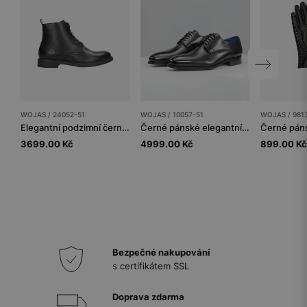
WOJAS / 24052-51
WOJAS / 10057-51
WOJAS / 981
Elegantní podzimní černé pánské kotníkové boty z kůže
Černé pánské elegantní polobotky PREMIUM
3699.00 Kč
4999.00 Kč
899.00 Kč
Bezpečné nakupování
s certifikátem SSL
Doprava zdarma