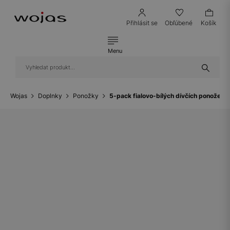
Přihlásit se
Obľúbené
Košík
Menu
Wojas
Doplnky
Ponožky
5-pack fialovo-bílých dívčích ponože