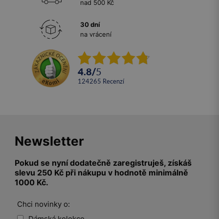
nad 500 Kč
30 dní
na vrácení
4.8
/
5
124265
recenzí
Newsletter
Pokud se nyní dodatečně zaregistruješ, získáš
slevu 250 Kč při nákupu v hodnotě minimálně
1000 Kč.
Chci novinky o:
Dámská kolekce