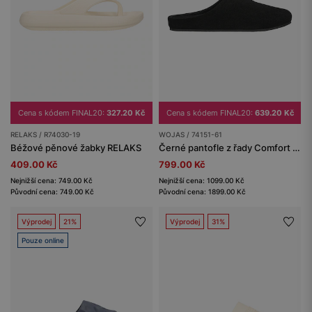
Cena s kódem FINAL20:
327.20 Kč
Cena s kódem FINAL20:
639.20 Kč
RELAKS / R74030-19
WOJAS / 74151-61
Béžové pěnové žabky RELAKS
Černé pantofle z řady Comfort z velurové štípané useně
409.00 Kč
799.00 Kč
Nejnižší cena: 749.00 Kč
Nejnižší cena: 1099.00 Kč
Původní cena: 749.00 Kč
Původní cena: 1899.00 Kč
Výprodej
21%
Výprodej
31%
Pouze online