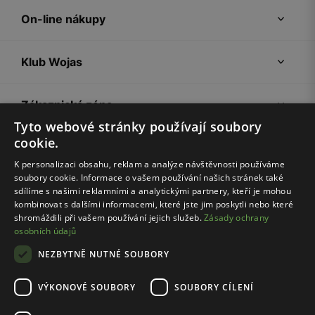
On-line nákupy
Klub Wojas
Zákaznická zóna
Tyto webové stránky používají soubory
cookie.
Společnost Wojas
K personalizaci obsahu, reklam a analýze návštěvnosti používáme
soubory cookie. Informace o vašem používání našich stránek také
Rady
sdílíme s našimi reklamními a analytickými partnery, kteří je mohou
kombinovat s dalšími informacemi, které jste jim poskytli nebo které
shromáždili při vašem používání jejich služeb.
Zásady ochrany
osobních údajů
NEZBYTNĚ NUTNÉ SOUBORY
VÝKONOVÉ SOUBORY
SOUBORY CÍLENÍ