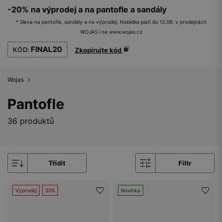
-20% na výprodej a na pantofle a sandály
* Sleva na pantofle, sandály a na výprodej. Nabídka platí do 12.08. v prodejnách
WOJAS i na www.wojas.cz
FINAL20
KÓD:
Zkopírujte kód
Wojas
Pantofle
36 produktů
Třídit
Filtr
Výprodej
33%
Novinka