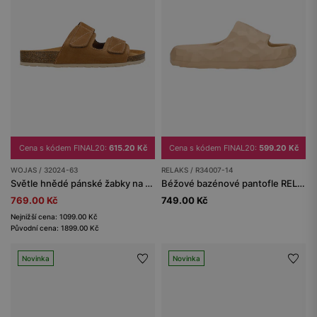
Cena s kódem FINAL20:
615.20 Kč
Cena s kódem FINAL20:
599.20 Kč
WOJAS / 32024-63
RELAKS / R34007-14
Světle hnědé pánské žabky na korkové podešvi se suchými zipy
Béžové bazénové pantofle RELAKS
769.00 Kč
749.00 Kč
Nejnižší cena: 1099.00 Kč
Původní cena: 1899.00 Kč
Novinka
Novinka