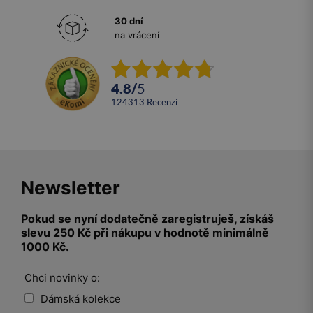
30 dní
na vrácení
4.8
/
5
124313
recenzí
Newsletter
Pokud se nyní dodatečně zaregistruješ, získáš
slevu 250 Kč při nákupu v hodnotě minimálně
1000 Kč.
Chci novinky o:
Dámská kolekce