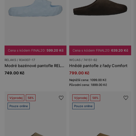
Cena s kódem FINAL20:
599.20 Kč
Cena s kódem FINAL20:
639.20 Kč
RELAKS / R34007-17
WOJAS / 74151-62
Modré bazénové pantofle RELAKS
Hnědé pantofle z řady Comfort
749.00 Kč
799.00 Kč
Nejnižší cena: 1099.00 Kč
Původní cena: 1899.00 Kč
Výprodej
58%
Výprodej
58%
Pouze online
Pouze online