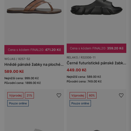
Cena s kódem FINAL20:
359.20 Kč
Cena s kódem FINAL20:
471.20 Kč
RELAKS / R32006-11
WOJAS / 9257-52
Černé futuristické pánské žabky RELAKS
Hnědé pánské žabky na ploché podrážce
449.00 Kč
589.00 Kč
Nejnižší cena: 589.00 Kč
Nejnižší cena: 999.00 Kč
Původní cena: 749.00 Kč
Původní cena: 1899.00 Kč
Výprodej
21%
Výprodej
60%
Pouze online
Pouze online