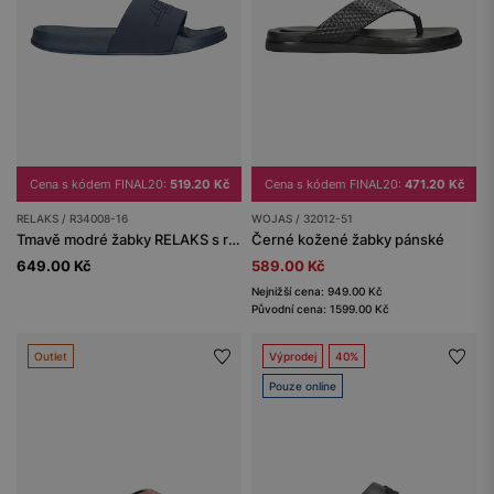
Cena s kódem FINAL20:
519.20 Kč
Cena s kódem FINAL20:
471.20 Kč
RELAKS / R34008-16
WOJAS / 32012-51
Tmavě modré žabky RELAKS s reliéfním logem
Černé kožené žabky pánské
649.00 Kč
589.00 Kč
Nejnižší cena: 949.00 Kč
Původní cena: 1599.00 Kč
Outlet
Výprodej
40%
Pouze online