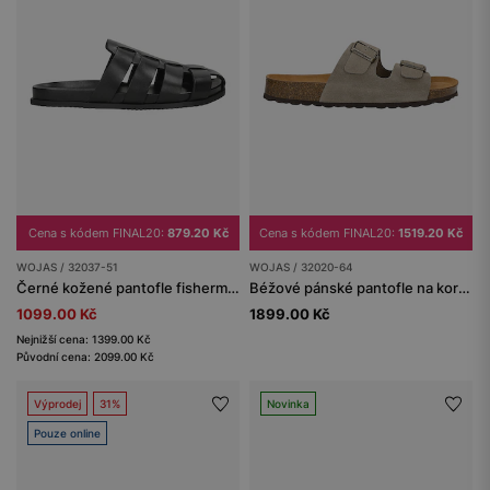
Cena s kódem FINAL20:
879.20 Kč
Cena s kódem FINAL20:
1519.20 Kč
WOJAS / 32037-51
WOJAS / 32020-64
Černé kožené pantofle fisherman pro muže
Béžové pánské pantofle na korkové podrážce
1099.00 Kč
1899.00 Kč
Nejnižší cena: 1399.00 Kč
Původní cena: 2099.00 Kč
Výprodej
31%
Novinka
Pouze online