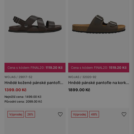
Cena s kódem FINAL20:
1119.20 Kč
Cena s kódem FINAL20:
1519.20 Kč
WOJAS / 29017-52
WOJAS / 32020-92
Hnědé kožené pánské pantofle-sandály s odnímatelným páskem 2v1
Hnědé pánské pantofle na korkové podešvi z crazy horse kůže
1399.00 Kč
1899.00 Kč
Nejnižší cena: 1499.00 Kč
Původní cena: 2099.00 Kč
Výprodej
26%
Výprodej
48%