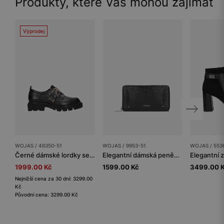
Produkty, které Vás mohou zajímat
Výprodej
WOJAS / 46350-51
WOJAS / 9953-51
WOJAS / 553
Černé dámské lordky se zlatou přezkou
Elegantní dámská peněženka z černé lícové kůže
1999.00 Kč
1599.00 Kč
3499.00 
Nejnižší cena za 30 dní: 3299.00
Kč
Původní cena: 3299.00 Kč