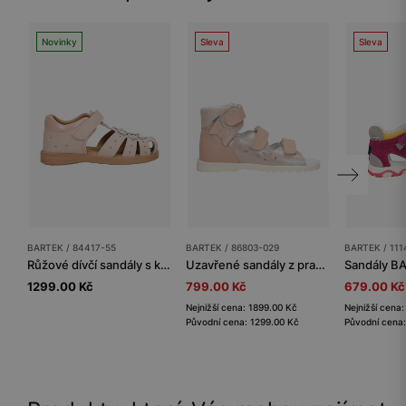
Novinky
Sleva
Sleva
BARTEK / 84417-55
BARTEK / 86803-029
BARTEK / 11
Růžové dívčí sandály s květinovým zdobením ze fóliované štípenky
Uzavřené sandály z pravé kůže pro dívky BARTEK 86803-029
1299.00 Kč
799.00 Kč
679.00 Kč
Nejnižší cena: 1899.00 Kč
Nejnižší cena
Původní cena: 1299.00 Kč
Původní cena: