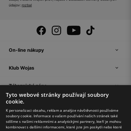
údajov:
rozbal
On-line nákupy
Klub Wojas
Zákaznická zóna
Tyto webové stránky používají soubory
cookie.
Společnost Wojas
K personalizaci obsahu, reklam a analýze návštěvnosti používáme
soubory cookie. Informace o vašem používání našich stránek také
Rady
sdílíme s našimi reklamními a analytickými partnery, kteří je mohou
kombinovat s dalšími informacemi, které jste jim poskytli nebo které