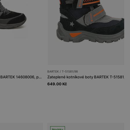
BARTEK / T-51581/98
Zateplené kotníkové boty BARTEK 14608006, pro dívky, černé
649.00 Kč
Novinky