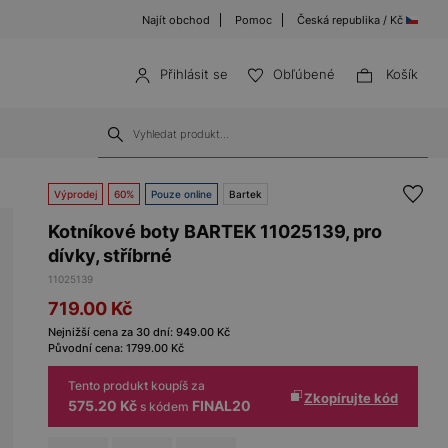
Najít obchod
Pomoc
Česká republika / Kč
Přihlásit se
Obľúbené
Košík
Výprodej
60%
Pouze online
Bartek
Kotníkové boty BARTEK 11025139, pro
dívky, stříbrné
11025139
719.00
Kč
Nejnižší cena za 30 dní:
949.00
Kč
Původní cena:
1799.00
Kč
Tento produkt koupíš za
Zkopírujte kód
575.20 Kč
FINAL20
s kódem