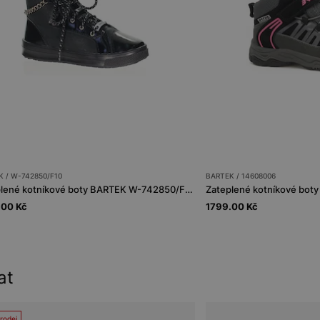
 / W-742850/F10
BARTEK / 14608006
Zateplené kotníkové boty BARTEK W-742850/F10, pro dívky, černé
.00 Kč
1799.00 Kč
at
rodej