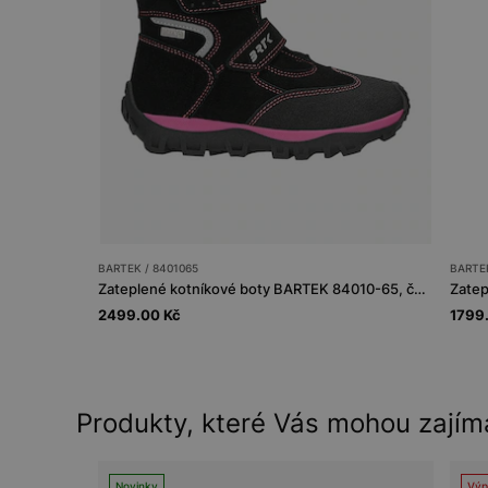
BARTEK / 8401065
BARTEK
Zateplené kotníkové boty BARTEK 84010-65, černo-růžové
2499.00 Kč
1799
Produkty, které Vás mohou zajím
Novinky
Výp