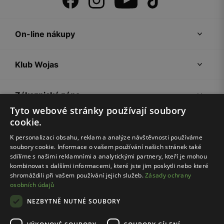
On-line nákupy
Klub Wojas
Zákaznická zóna
Tyto webové stránky používají soubory
cookie.
Společnost Wojas
K personalizaci obsahu, reklam a analýze návštěvnosti používáme
soubory cookie. Informace o vašem používání našich stránek také
Rady
sdílíme s našimi reklamními a analytickými partnery, kteří je mohou
kombinovat s dalšími informacemi, které jste jim poskytli nebo které
shromáždili při vašem používání jejich služeb.
Zásady ochrany
osobních údajů
NEZBYTNĚ NUTNÉ SOUBORY