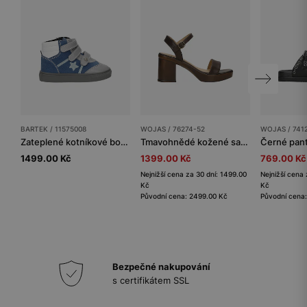
BARTEK / 11575008
WOJAS / 76274-52
WOJAS / 741
Zateplené kotníkové boty BARTEK 11575008, modro-šedé
Tmavohnědé kožené sandály na širokém podpatku
1499.00 Kč
1399.00 Kč
769.00 Kč
Nejnižší cena za 30 dní: 1499.00
Nejnižší cena 
Kč
Kč
Původní cena: 2499.00 Kč
Původní cena
Bezpečné nakupování
s certifikátem SSL