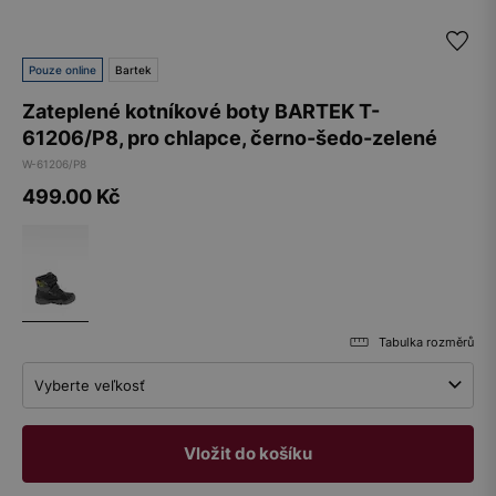
Pouze online
Bartek
Zateplené kotníkové boty BARTEK T-
61206/P8, pro chlapce, černo-šedo-zelené
W-61206/P8
499.00
Kč
Tabulka rozměrů
Vyberte veľkosť
Vložit do košíku