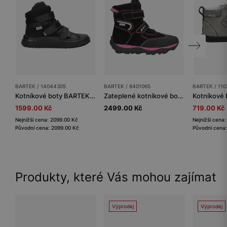
BARTEK / 14044305
BARTEK / 8401065
BARTEK / 110
Kotníkové boty BARTEK 14044305, černé
Zateplené kotníkové boty BARTEK 84010-65, černo-růžové
1599.00 Kč
2499.00 Kč
719.00 Kč
Nejnižší cena: 2099.00 Kč
Nejnižší cena
Původní cena: 2099.00 Kč
Původní cena:
Produkty, které Vás mohou zajímat
Výprodej
Výprodej