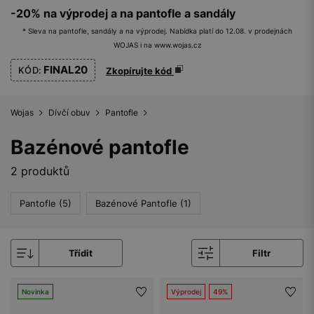
-20% na výprodej a na pantofle a sandály
* Sleva na pantofle, sandály a na výprodej. Nabídka platí do 12.08. v prodejnách
WOJAS i na www.wojas.cz
FINAL20
KÓD:
Zkopírujte kód
Wojas
Dívčí obuv
Pantofle
Bazénové pantofle
2 produktů
Pantofle (5)
Bazénové Pantofle (1)
Třídit
Filtr
Novinka
Výprodej
49%