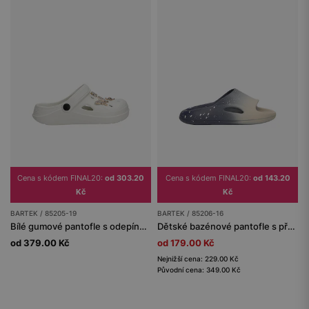
Cena s kódem FINAL20:
od 303.20
Cena s kódem FINAL20:
od 143.20
Kč
Kč
BARTEK / 85205-19
BARTEK / 85206-16
Bílé gumové pantofle s odepínacími ozdobami
Dětské bazénové pantofle s přechodem barev námořnická modrá-béžová BARTEK 85206-16
od 379.00 Kč
od 179.00 Kč
Nejnižší cena: 229.00 Kč
Původní cena: 349.00 Kč