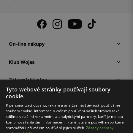
On-line nákupy
Klub Wojas
Zákaznická zóna
Tyto webové stránky používají soubory
cookie.
Společnost Wojas
K personalizaci obsahu, reklam a analýze návštěvnosti používáme
soubory cookie. Informace o vašem používání našich stránek také
Rady
sdílíme s našimi reklamními a analytickými partnery, kteří je mohou
kombinovat s dalšími informacemi, které jste jim poskytli nebo které
shromáždili při vašem používání jejich služeb.
Zásady ochrany