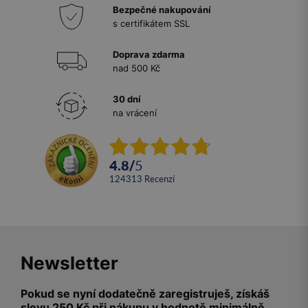
Bezpečné nakupování
s certifikátem SSL
Doprava zdarma
nad 500 Kč
30 dní
na vrácení
4.8
/
5
124313
recenzí
Newsletter
Pokud se nyní dodatečně zaregistruješ, získáš
slevu 250 Kč při nákupu v hodnotě minimálně