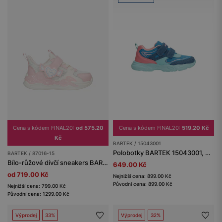
Cena s kódem FINAL20:
od 575.20
Cena s kódem FINAL20:
519.20 Kč
Kč
BARTEK / 15043001
Polobotky BARTEK 15043001, pro dívky, růžovo-modré
BARTEK / 87016-15
Bílo-růžové dívčí sneakers BARTEK 87016-15
649.00 Kč
od 719.00 Kč
Nejnižší cena: 899.00 Kč
Původní cena: 899.00 Kč
Nejnižší cena: 799.00 Kč
Původní cena: 1299.00 Kč
Výprodej
33%
Výprodej
32%