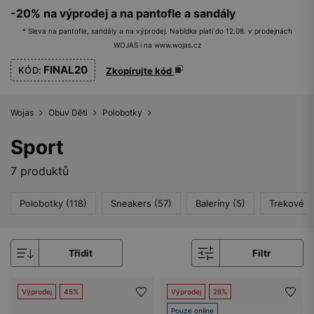
-20% na výprodej a na pantofle a sandály
* Sleva na pantofle, sandály a na výprodej. Nabídka platí do 12.08. v prodejnách
WOJAS i na www.wojas.cz
FINAL20
KÓD:
Zkopírujte kód
Wojas
Obuv Děti
Polobotky
Sport
7 produktů
Polobotky (118)
Sneakers (57)
Baleríny (5)
Trekové B
Třídit
Filtr
Výprodej
45%
Výprodej
28%
Pouze online