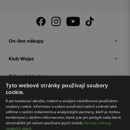
On-line nákupy
Klub Wojas
Zákaznická zóna
Tyto webové stránky používají soubory
cookie.
Společnost Wojas
K personalizaci obsahu, reklam a analýze návštěvnosti používáme
soubory cookie. Informace o vašem používání našich stránek také
Rady
sdílíme s našimi reklamními a analytickými partnery, kteří je mohou
kombinovat s dalšími informacemi, které jste jim poskytli nebo které
shromáždili při vašem používání jejich služeb.
Zásady ochrany
osobních údajů