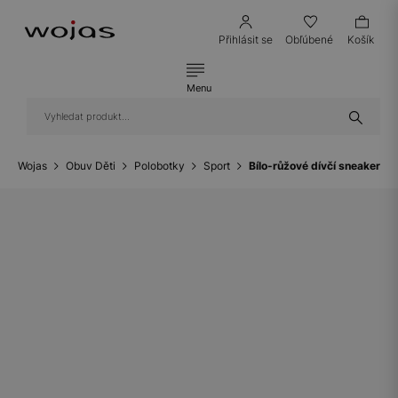
Přihlásit se
Obľúbené
Košík
Menu
Wojas
Obuv Děti
Polobotky
Sport
Bílo-růžové dívčí sneakers