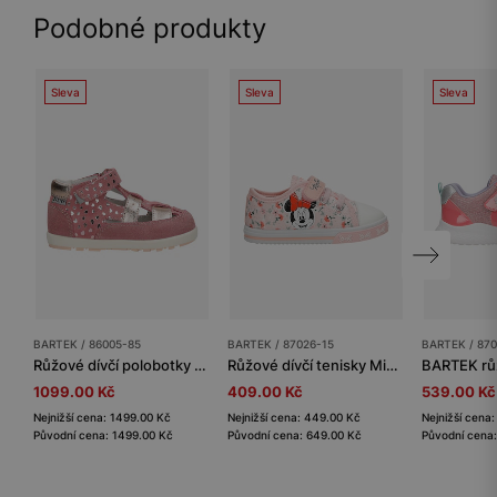
Podobné produkty
Sleva
Sleva
Sleva
BARTEK / 86005-85
BARTEK / 87026-15
BARTEK / 870
Růžové dívčí polobotky s lesklými srdíčky BARTEK 86005-85
Růžové dívčí tenisky Minnie Mouse BARTEK 87026-15
1099.00 Kč
409.00 Kč
539.00 Kč
Nejnižší cena: 1499.00 Kč
Nejnižší cena: 449.00 Kč
Nejnižší cena
Původní cena: 1499.00 Kč
Původní cena: 649.00 Kč
Původní cena: