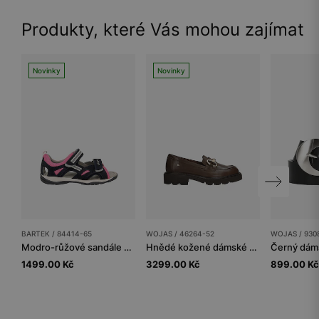
Produkty, které Vás mohou zajímat
Novinky
Novinky
BARTEK / 84414-65
WOJAS / 46264-52
WOJAS / 930
Modro-růžové sandále BARTEK 84414-65 na suchý zip
Hnědé kožené dámské mokasíny se zlatou ozdobou
1499.00 Kč
3299.00 Kč
899.00 Kč