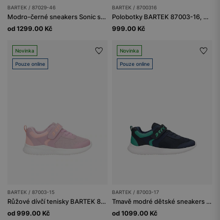
BARTEK / 87029-46
BARTEK / 8700316
Modro-černé sneakers Sonic se svítící podrážkou BARTEK 87029-46
Polobotky BARTEK 87003-16, pro chlapce, tmavě modro-oranžové
od 1299.00 Kč
999.00 Kč
Novinka
Novinka
Pouze online
Pouze online
BARTEK / 87003-15
BARTEK / 87003-17
Růžové dívčí tenisky BARTEK 87003-15
Tmavě modré dětské sneakers se zelenými vsadkami BARTEK 87003-17
od 999.00 Kč
od 1099.00 Kč