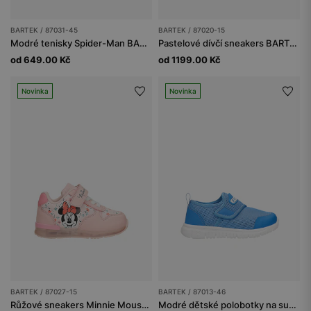
BARTEK / 87031-45
BARTEK / 87020-15
Modré tenisky Spider-Man BARTEK 87031-45
Pastelové dívčí sneakers BARTEK 87020-15
od 649.00 Kč
od 1199.00 Kč
Novinka
Novinka
BARTEK / 87027-15
BARTEK / 87013-46
Růžové sneakers Minnie Mouse se svítící podrážkou BARTEK 87027-15
Modré dětské polobotky na suchý zip BARTEK 87013-46