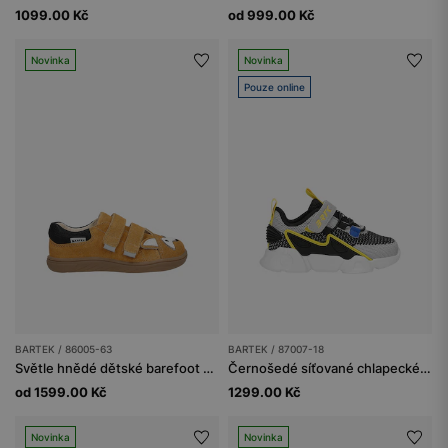
1099.00 Kč
od 999.00 Kč
Novinka
Novinka
Pouze online
BARTEK / 86005-63
BARTEK / 87007-18
Světle hnědé dětské barefoot boty s lišákem
Černošedé síťované chlapecké tenisky se žlutými prvky BARTEK 87007-18
od 1599.00 Kč
1299.00 Kč
Novinka
Novinka