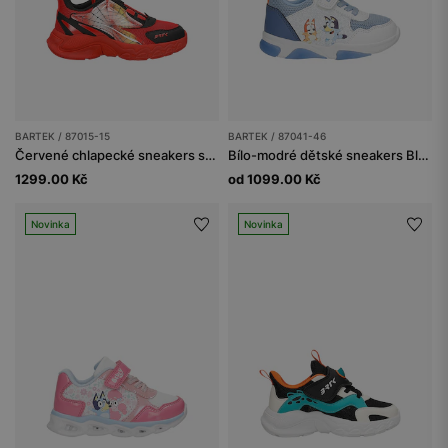
BARTEK / 87015-15
BARTEK / 87041-46
Červené chlapecké sneakers se zapínáním na kolečko BARTEK 87015-15
Bílo-modré dětské sneakers Bluey se svítící podrážkou BARTEK 87041-46
1299.00 Kč
od 1099.00 Kč
Novinka
Novinka