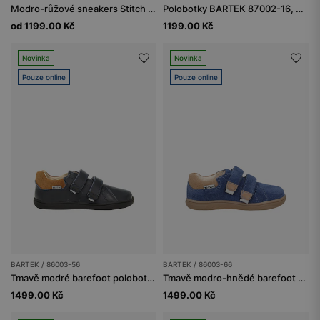
Modro-růžové sneakers Stitch se svítící podrážkou BARTEK 87038-15
Polobotky BARTEK 87002-16, modro-tmavě modré
od 1199.00 Kč
1199.00 Kč
Novinka
Novinka
Pouze online
Pouze online
BARTEK / 86003-56
BARTEK / 86003-66
Tmavě modré barefoot polobotky pro děti BARTEK 86003-56
Tmavě modro-hnědé barefoot boty s reflexními prvky BARTEK 86003-66
1499.00 Kč
1499.00 Kč