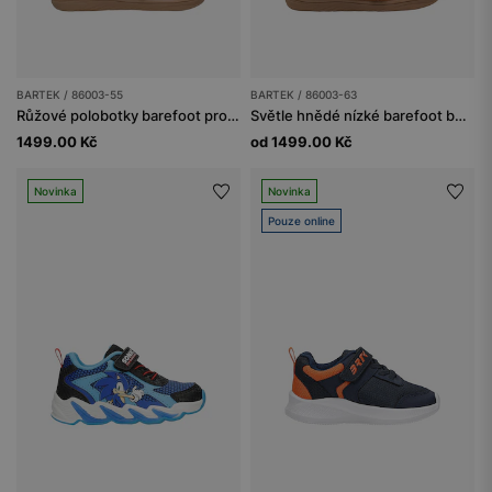
BARTEK / 86003-55
BARTEK / 86003-63
Růžové polobotky barefoot pro holčičky se zlatou přezkou BARTEK 86003-55
Světle hnědé nízké barefoot boty BARTEK 86003-63
1499.00 Kč
od 1499.00 Kč
Novinka
Novinka
Pouze online