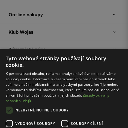
On-line nákupy
Klub Wojas
Zákaznická zóna
Tyto webové stránky používají soubory
cookie.
Společnost Wojas
K personalizaci obsahu, reklam a analýze návštěvnosti používáme
soubory cookie. Informace o vašem používání našich stránek také
Rady
sdílíme s našimi reklamními a analytickými partnery, kteří je mohou
kombinovat s dalšími informacemi, které jste jim poskytli nebo které
shromáždili při vašem používání jejich služeb.
Zásady ochrany
osobních údajů
NEZBYTNĚ NUTNÉ SOUBORY
VÝKONOVÉ SOUBORY
SOUBORY CÍLENÍ