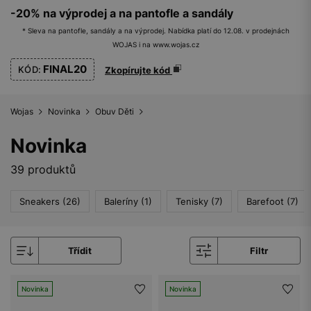
-20% na výprodej a na pantofle a sandály
* Sleva na pantofle, sandály a na výprodej. Nabídka platí do 12.08. v prodejnách
WOJAS i na www.wojas.cz
FINAL20
KÓD:
Zkopírujte kód
Wojas
Novinka
Obuv Děti
Novinka
39 produktů
Sneakers (26)
Baleríny (1)
Tenisky (7)
Barefoot (7)
Třídit
Filtr
Novinka
Novinka