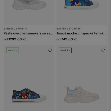
BARTEK / 87018-17
BARTEK / 87031-46
Pastelové dívčí sneakers se zapínáním na otočné kolečko BARTEK 87018-17
Tmavě modré chlapecké tenisky Sonic BARTEK 87031-46
od 1299.00 Kč
od 749.00 Kč
Novinka
Novinka