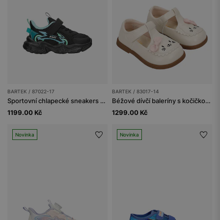
BARTEK / 87022-17
BARTEK / 83017-14
Sportovní chlapecké sneakers se síťovaným svrškem a futuristickými detaily BARTEK 87022-17
Béžové dívčí baleríny s kočičkou BARTEK 83017-14
1199.00 Kč
1299.00 Kč
Novinka
Novinka