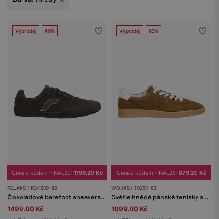
Výprodej
40%
Výprodej
62%
Cena s kódem FINAL20:
1199.20 Kč
Cena s kódem FINAL20:
879.20 Kč
RELAKS / R34209-82
WOJAS / 10251-63
Čokoládové barefoot sneakers na tenké podrážce RELAKS
Světle hnědé pánské tenisky s bílými detaily
1499.00 Kč
1099.00 Kč