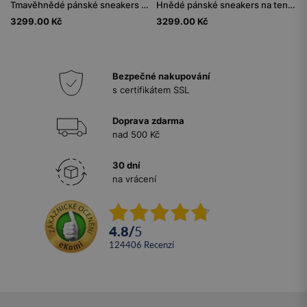
Tmavěhnědé pánské sneakers z kombinovaných materiálů
Hnědé pánské sneakers na tenké podrážce
3299.00 Kč
3299.00 Kč
Bezpečné nakupování
s certifikátem SSL
Doprava zdarma
nad 500 Kč
30 dní
na vrácení
4.8
/
5
124406
recenzí