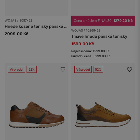
WOJAS / 8087-52
Cena s kódem FINAL20:
1279.20 Kč
Hnědé kožené tenisky pánské s výraznými švy
WOJAS / 10269-52
2999.00 Kč
Tmavě hnědé pánské tenisky
1599.00 Kč
Nejnižší cena: 1999.00 Kč
Původní cena: 3299.00 Kč
Výprodej
52%
Výprodej
52%