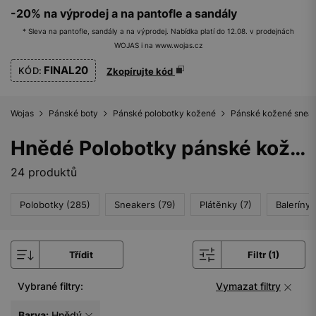
-20% na výprodej a na pantofle a sandály
* Sleva na pantofle, sandály a na výprodej. Nabídka platí do 12.08. v prodejnách
WOJAS i na www.wojas.cz
FINAL20
KÓD:
Zkopírujte kód
Wojas
Pánské boty
Pánské polobotky kožené
Pánské kožené snea
Hnědé Polobotky pánské kožené sneakers
24 produktů
Polobotky (285)
Sneakers (79)
Plátěnky (7)
Baleríny 
Třídit
Filtr (1)
Vybrané filtry:
Vymazat filtry
Barva:
Hnědý