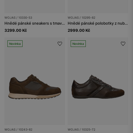
WOJAS / 10330-53
WOJAS / 10295-82
Hnědé pánské sneakers s tmavě modrými vsadkami
Hnědé pánské polobotky z nubuku a textilu
3299.00 Kč
2999.00 Kč
Novinka
Novinka
WOJAS / 10243-82
WOJAS / 10325-72