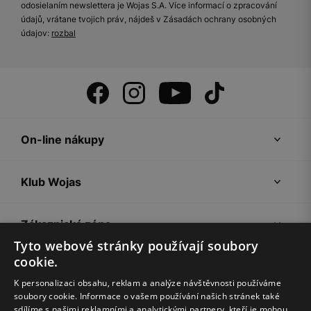
odosielaním newslettera je Wojas S.A. Více informací o zpracování
údajů, vrátane tvojich práv, nájdeš v Zásadách ochrany osobných
údajov:
rozbal
On-line nákupy
Klub Wojas
Zákaznická zóna
Tyto webové stránky používají soubory
cookie.
Společnost Wojas
K personalizaci obsahu, reklam a analýze návštěvnosti používáme
soubory cookie. Informace o vašem používání našich stránek také
Rady
sdílíme s našimi reklamními a analytickými partnery, kteří je mohou