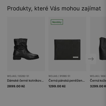
Produkty, které Vás mohou zajímat
Novinky
WOJAS / 55282-51
WOJAS / 91090-51
WOJAS / 804
Dámské černé kotníkové boty s řaseným svrškem
Černá pánská peněženka s jemným vzorem
2899.00 Kč
1299.00 Kč
3299.00 