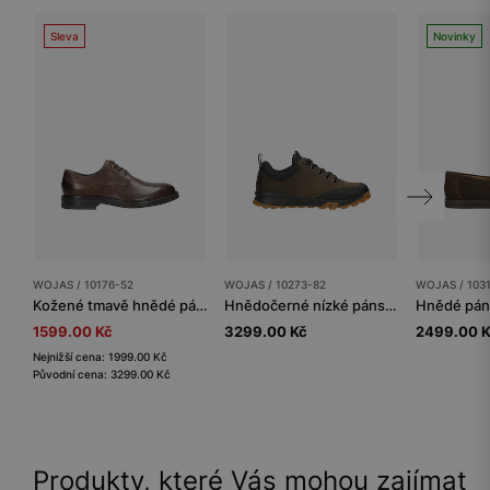
Sleva
Novinky
WOJAS / 10176-52
WOJAS / 10273-82
WOJAS / 103
Kožené tmavě hnědé pánské elegantní boty
Hnědočerné nízké pánské trekkingové boty
1599.00 Kč
3299.00 Kč
2499.00 
Nejnižší cena: 1999.00 Kč
Původní cena: 3299.00 Kč
Produkty, které Vás mohou zajímat