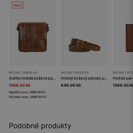
Sleva
WOJAS / 90026-53
WOJAS / 93120-53
WOJAS / 911
Světle hnědá kožená pánská taška přes rameno
Hnědý kožený pánský pásek s otevřenou sponou
1599.00 Kč
649.00 Kč
1299.00 K
Nejnižší cena: 2899.00 Kč
Původní cena: 2899.00 Kč
Podobné produkty