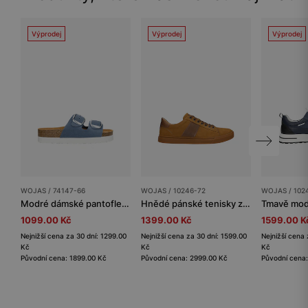
Výprodej
Výprodej
Výprodej
WOJAS / 74147-66
WOJAS / 10246-72
WOJAS / 102
Modré dámské pantofle na korkové platformě
Hnědé pánské tenisky z kombinované kůže
1099.00 Kč
1399.00 Kč
1599.00 K
Nejnižší cena za 30 dní: 1299.00
Nejnižší cena za 30 dní: 1599.00
Nejnižší cena 
Kč
Kč
Kč
Původní cena: 1899.00 Kč
Původní cena: 2999.00 Kč
Původní cena