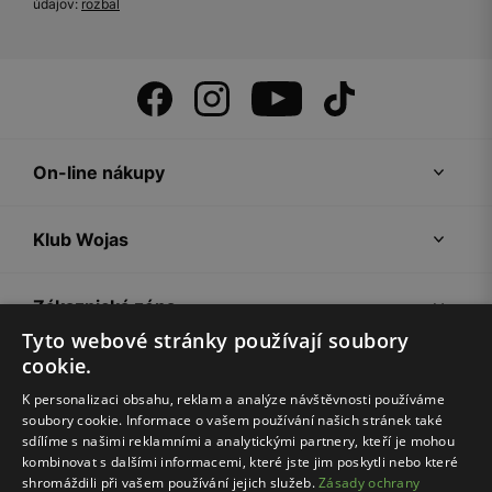
údajov:
rozbal
On-line nákupy
Klub Wojas
Zákaznická zóna
Tyto webové stránky používají soubory
cookie.
Společnost Wojas
K personalizaci obsahu, reklam a analýze návštěvnosti používáme
soubory cookie. Informace o vašem používání našich stránek také
Rady
sdílíme s našimi reklamními a analytickými partnery, kteří je mohou
kombinovat s dalšími informacemi, které jste jim poskytli nebo které
shromáždili při vašem používání jejich služeb.
Zásady ochrany