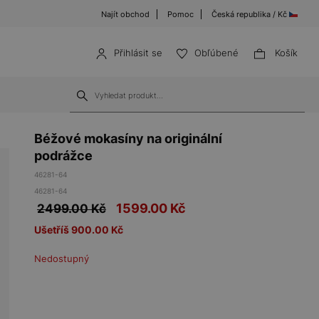
Najít obchod
Pomoc
Česká republika / Kč
Přihlásit se
Obľúbené
Košík
Béžové mokasíny na originální
podrážce
46281-64
46281-64
1599.00
Kč
2499.00 Kč
Ušetříš 900.00 Kč
Nedostupný