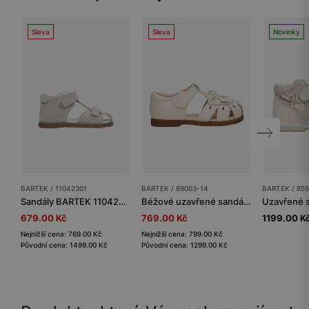
Sleva
Sleva
Novinky
BARTEK / 11042301
BARTEK / 89003-14
BARTEK / 85
Sandály BARTEK 11042305, pro dívky, béžové
Béžové uzavřené sandály pro dívky BARTEK 89003-14
679.00 Kč
769.00 Kč
1199.00 K
Nejnižší cena: 769.00 Kč
Nejnižší cena: 799.00 Kč
Původní cena: 1499.00 Kč
Původní cena: 1299.00 Kč