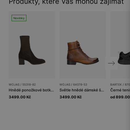
Produkty, které Vás mohou zajímat
Novinky
WOJAS / 55318-82
WOJAS / 64078-53
BARTEK / 87
Hnědé ponožkové botky se zipem
Světle hnědé dámské šněrovací boty
3499.00 Kč
3499.00 Kč
od 899.00