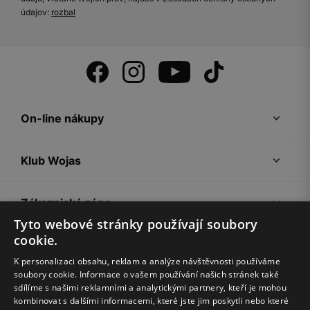
údajov:
rozbal
On-line nákupy
Klub Wojas
Zákaznická zóna
Tyto webové stránky používají soubory
cookie.
Společnost Wojas
K personalizaci obsahu, reklam a analýze návštěvnosti používáme
soubory cookie. Informace o vašem používání našich stránek také
Rady
sdílíme s našimi reklamními a analytickými partnery, kteří je mohou
kombinovat s dalšími informacemi, které jste jim poskytli nebo které