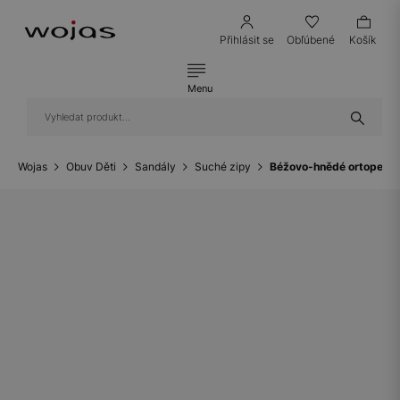
Přihlásit se
Obľúbené
Košík
Menu
Wojas
Obuv Děti
Sandály
Suché zipy
Béžovo-hnědé ortopedic