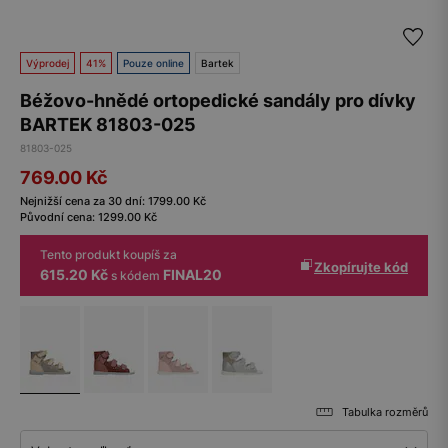
Výprodej
41%
Pouze online
Bartek
Béžovo-hnědé ortopedické sandály pro dívky
BARTEK 81803-025
81803-025
769.00
Kč
Nejnižší cena za 30 dní:
1799.00
Kč
Původní cena:
1299.00
Kč
Tento produkt koupíš za
Zkopírujte kód
615.20 Kč
FINAL20
s kódem
Tabulka rozměrů