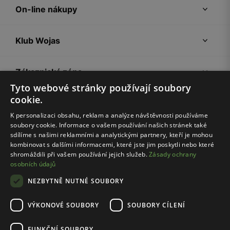
On-line nákupy
Klub Wojas
Zákaznická zóna
Tyto webové stránky používají soubory
cookie.
Společnost Wojas
K personalizaci obsahu, reklam a analýze návštěvnosti používáme
soubory cookie. Informace o vašem používání našich stránek také
Rady
sdílíme s našimi reklamními a analytickými partnery, kteří je mohou
kombinovat s dalšími informacemi, které jste jim poskytli nebo které
shromáždili při vašem používání jejich služeb.
Zásady ochrany
osobních údajů
NEZBYTNĚ NUTNÉ SOUBORY
VÝKONOVÉ SOUBORY
SOUBORY CÍLENÍ
Pravidla e-shopu
Zásady ochrany osobních údajů
FUNKČNÍ SOUBORY