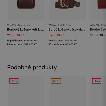
WOJAS / 80404-55
WOJAS / 93057-55
WOJAS / 911
Bordový kožený kufřík se zlatým zapínáním
Bordó kožený pásek dámský s kulatou zlatou sponou
2199.00 Kč
379.00 Kč
1399.00 K
Nejnižší cena: 3499.00 Kč
Nejnižší cena: 349.00 Kč
Původní cena: 3499.00 Kč
Původní cena: 649.00 Kč
Podobné produkty
Sleva
Outlet
Sleva