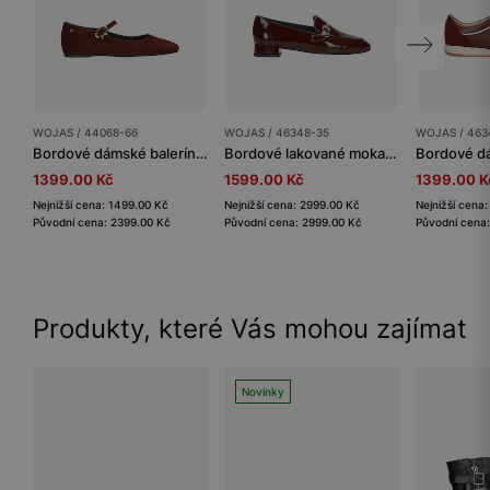
WOJAS / 44068-66
WOJAS / 46348-35
WOJAS / 463
Bordové dámské balerínky s páskem a ozdobnou přezkou
Bordové lakované mokasíny dámské na nízkém podpatku
1399.00 Kč
1599.00 Kč
1399.00 K
Nejnižší cena: 1499.00 Kč
Nejnižší cena: 2999.00 Kč
Nejnižší cena
Původní cena: 2399.00 Kč
Původní cena: 2999.00 Kč
Původní cena
Produkty, které Vás mohou zajímat
Novinky