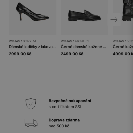
WOJAS / 35177-51
WOJAS / 46398-51
WOJAS / 553
Dámské lodičky z lakované kůže s ozdobným prošíváním
Černé dámské kožené mokasíny penny loafers
2999.00 Kč
2499.00 Kč
4999.00 
Bezpečné nakupování
s certifikátem SSL
Doprava zdarma
nad 500 Kč