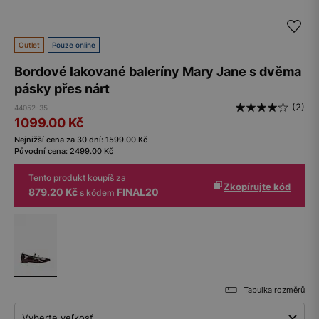
Outlet
Pouze online
Bordové lakované baleríny Mary Jane s dvěma
pásky přes nárt
(2)
44052-35
1099.00
Kč
Nejnižší cena za 30 dní:
1599.00
Kč
Původní cena:
2499.00
Kč
Tento produkt koupíš za
Zkopírujte kód
879.20 Kč
FINAL20
s kódem
Tabulka rozměrů
Vyberte veľkosť