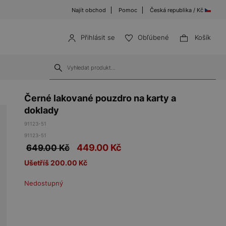
Najít obchod
Pomoc
Česká republika / Kč
Přihlásit se
Obľúbené
Košík
Černé lakované pouzdro na karty a
doklady
91123-51
91123-51
449.00
Kč
649.00 Kč
Ušetříš 200.00 Kč
Nedostupný