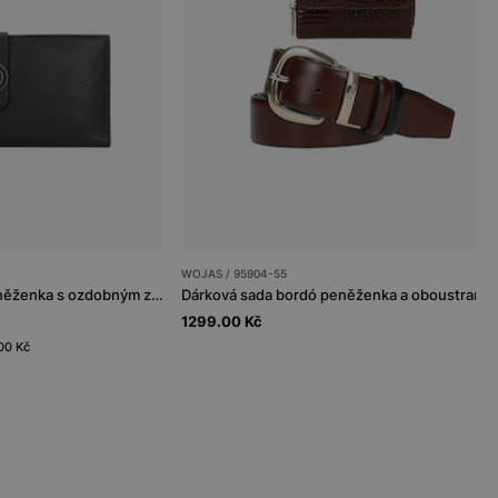
WOJAS / 95904-55
Černá kožená dámská peněženka s ozdobným zapínáním
1299.00 Kč
.00 Kč