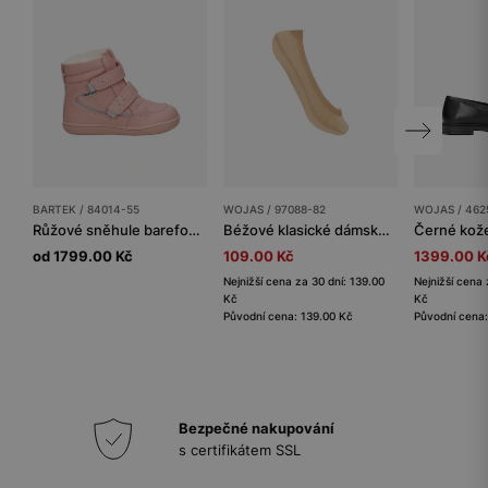
BARTEK / 84014-55
WOJAS / 97088-82
WOJAS / 462
Růžové sněhule barefoot zateplené vlnou BARTEK 84014-55
Béžové klasické dámské ponožky do bot
od 1799.00 Kč
109.00 Kč
1399.00 K
Nejnižší cena za 30 dní: 139.00
Nejnižší cena 
Kč
Kč
Původní cena: 139.00 Kč
Původní cena
Bezpečné nakupování
s certifikátem SSL