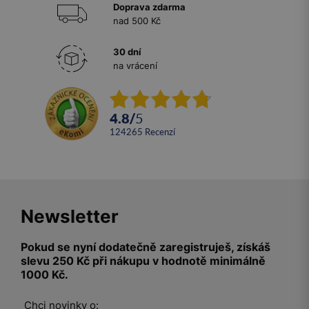
Doprava zdarma
nad 500 Kč
30 dní
na vrácení
4.8
/
5
124265
recenzí
Newsletter
Pokud se nyní dodatečně zaregistruješ, získáš
slevu 250 Kč při nákupu v hodnotě minimálně
1000 Kč.
Chci novinky o: