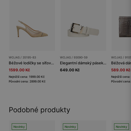
WOJAS / 35195-83
WOJAS / 93090-59
WOJAS / 910
Béžové lodičky se síťovanými vsadkami
Elegantní dámský pásek se zlatou přezkou
1599.00 Kč
649.00 Kč
589.00 Kč
Nejnižší cena: 1999.00 Kč
Nejnižší cena
Původní cena: 2899.00 Kč
Původní cena:
Podobné produkty
Novinky
Novinky
Novinky