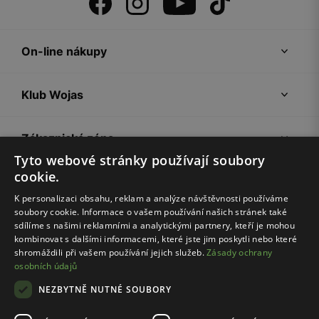
On-line nákupy
Klub Wojas
Zákaznická zóna
Tyto webové stránky používají soubory
cookie.
Společnost Wojas
K personalizaci obsahu, reklam a analýze návštěvnosti používáme
soubory cookie. Informace o vašem používání našich stránek také
Rady
sdílíme s našimi reklamními a analytickými partnery, kteří je mohou
kombinovat s dalšími informacemi, které jste jim poskytli nebo které
shromáždili při vašem používání jejich služeb.
Zásady ochrany
osobních údajů
NEZBYTNĚ NUTNÉ SOUBORY