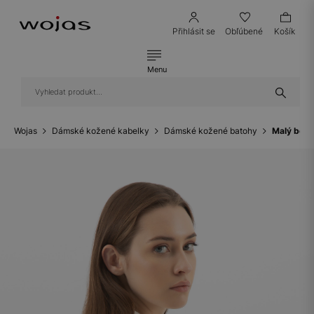
Přihlásit se
Obľúbené
Košík
Menu
Wojas
Dámské kožené kabelky
Dámské kožené batohy
Malý béžo