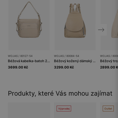
WOJAS / 80127-54
WOJAS / 80084-54
WOJAS / 800
Béžová kabelka-batoh 2v1 z lícové kůže
Béžový kožený dámský batoh se stříbrným přívěskem
3699.00 Kč
3299.00 Kč
2899.00 
Produkty, které Vás mohou zajímat
Výprodej
Outlet