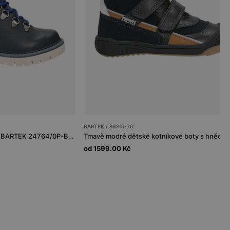
BARTEK / 86316-76
Zateplené kotníkové boty BARTEK 24764/0P-BAP, tmavě modrá
od 1599.00 Kč