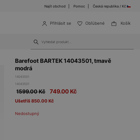
Najít obchod
Pomoc
Česká republika / Kč
Přihlásit se
Obľúbené
Košík
Barefoot BARTEK 14043501, tmavě
modrá
14043501
14043501
749.00
Kč
1599.00 Kč
Ušetříš 850.00 Kč
Nedostupný