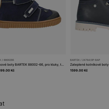
 / 8800266
BARTEK / 24764/0P-BAP
Kotníkové boty BARTEK 88002-66, pro kluky, tmavě modrá + černá
099.00 Kč
1599.00 Kč
at