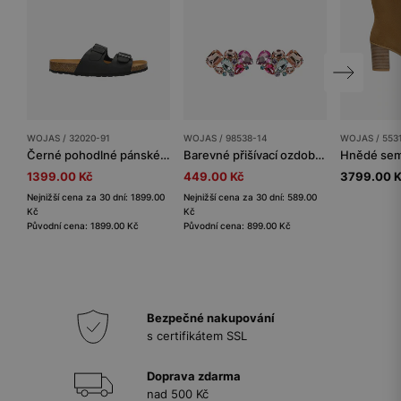
WOJAS / 32020-91
WOJAS / 98538-14
WOJAS / 553
Černé pohodlné pánské pantofle na korkové podrážce
Barevné přišívací ozdoby ve formě krystalků
1399.00 Kč
449.00 Kč
3799.00 
Nejnižší cena za 30 dní: 1899.00
Nejnižší cena za 30 dní: 589.00
Kč
Kč
Původní cena: 1899.00 Kč
Původní cena: 899.00 Kč
Bezpečné nakupování
s certifikátem SSL
Doprava zdarma
nad 500 Kč