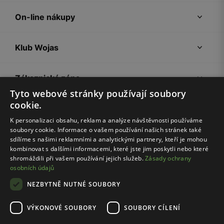
On-line nákupy
Klub Wojas
Zákaznická zóna
Tyto webové stránky používají soubory
cookie.
Společnost Wojas
K personalizaci obsahu, reklam a analýze návštěvnosti používáme
soubory cookie. Informace o vašem používání našich stránek také
Rady
sdílíme s našimi reklamními a analytickými partnery, kteří je mohou
kombinovat s dalšími informacemi, které jste jim poskytli nebo které
shromáždili při vašem používání jejich služeb.
Zásady ochrany
osobních údajů
NEZBYTNĚ NUTNÉ SOUBORY
VÝKONOVÉ SOUBORY
SOUBORY CÍLENÍ