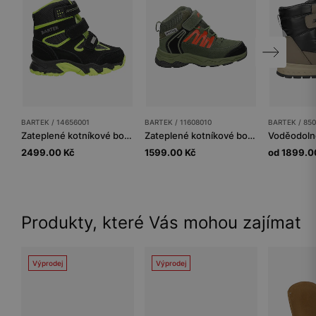
BARTEK / 14656001
BARTEK / 11608010
BARTEK / 850
Zateplené kotníkové boty BARTEK 14656001, pro chlapce, černo-zelené
Zateplené kotníkové boty BARTEK 11608010, zelené
2499.00 Kč
1599.00 Kč
od 1899.0
Produkty, které Vás mohou zajímat
Výprodej
Výprodej