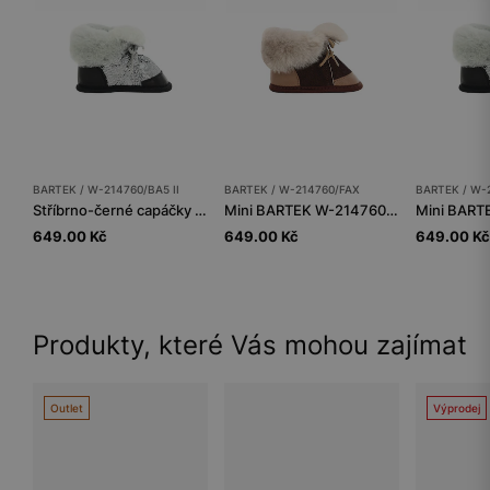
BARTEK / W-214760/BA5 II
BARTEK / W-214760/FAX
BARTEK / W-
Stříbrno-černé capáčky BARTEK s kožíškem W-214760/BA5 II
Mini BARTEK W-214760/FAX, pro kluky, hnědé
649.00 Kč
649.00 Kč
649.00 Kč
Produkty, které Vás mohou zajímat
Outlet
Výprodej