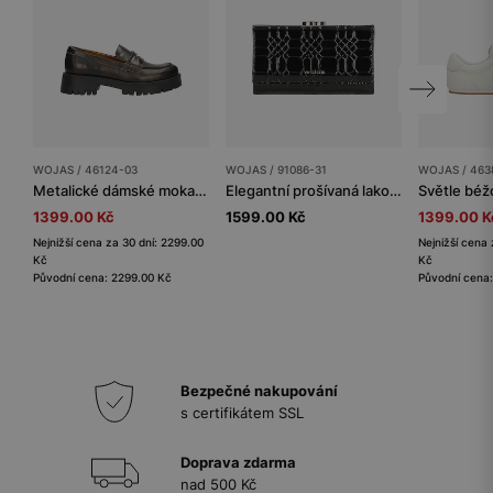
WOJAS / 46124-03
WOJAS / 91086-31
WOJAS / 463
Metalické dámské mokasíny penny loafers
Elegantní prošívaná lakovaná peněženka
1399.00 Kč
1599.00 Kč
1399.00 K
Nejnižší cena za 30 dní: 2299.00
Nejnižší cena 
Kč
Kč
Původní cena: 2299.00 Kč
Původní cena
Bezpečné nakupování
s certifikátem SSL
Doprava zdarma
nad 500 Kč