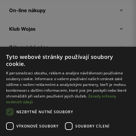
On-line nákupy
Klub Wojas
Zákaznická zóna
Tyto webové stránky používají soubory
cookie.
Společnost Wojas
K personalizaci obsahu, reklam a analýze návštěvnosti používáme
soubory cookie. Informace o vašem používání našich stránek také
Rady
sdílíme s našimi reklamními a analytickými partnery, kteří je mohou
kombinovat s dalšími informacemi, které jste jim poskytli nebo které
shromáždili při vašem používání jejich služeb.
Zásady ochrany
osobních údajů
NEZBYTNĚ NUTNÉ SOUBORY
VÝKONOVÉ SOUBORY
SOUBORY CÍLENÍ