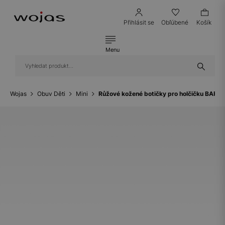
Přihlásit se
Obľúbené
Košík
Menu
Wojas
Obuv Děti
Mini
Růžové kožené botičky pro holčičku BARTE