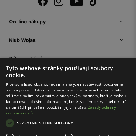
On-line nákupy
Klub Wojas
Zákaznická zóna
Tyto webové stránky používají soubory
cookie.
Společnost Wojas
K personalizaci obsahu, reklam a analýze návštěvnosti používáme
soubory cookie. Informace o vašem používání našich stránek také
Rady
sdílíme s našimi reklamními a analytickými partnery, kteří je mohou
kombinovat s dalšími informacemi, které jste jim poskytli nebo které
shromáždili při vašem používání jejich služeb.
Zásady ochrany
osobních údajů
NEZBYTNĚ NUTNÉ SOUBORY