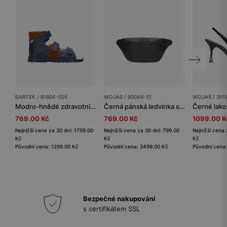
BARTEK / 81804-026
WOJAS / 80048-51
WOJAS / 351
Modro-hnědé zdravotní pantofle BARTEK 81804-026
Černá pánská ledvinka s logem
769.00 Kč
769.00 Kč
1099.00 K
Nejnižší cena za 30 dní: 1799.00
Nejnižší cena za 30 dní: 799.00
Nejnižší cena 
Kč
Kč
Kč
Původní cena: 1299.00 Kč
Původní cena: 2499.00 Kč
Původní cena
Bezpečné nakupování
s certifikátem SSL